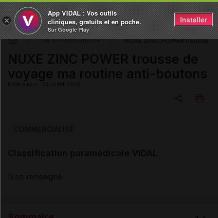
App VIDAL : Vos outils
Installer
×
cliniques, gratuits et en poche.
Sur Google Play
NUXE ZINC POWER trousse de 
DM & Parapharmacie
NUXE ZINC POWER trousse de
voyage ma routine anti-boutons
Mise à jour : 23 juillet 2026
Copier l'url
COMMERCIALISÉ
Classification paramédicale VIDAL
Email
Non renseigné
Sommaire