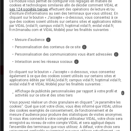
Ce module vous permet de configurer vos réglages en matière de
cookies et technologies similaires afin de décider comment VIDAL et
ses 124 sociétés tierces
effectuent des opérations de lecture et/ou
Nuxe
d’écriture d’informations au sein des terminaux que vous utilisez. En
cliquant sur le bouton « J’accepte » ci-dessous, vous consentez à ce
que des cookies soient utilisés sur certains sites et applications édités
Voir la fiche laboratoire
par VIDAL (vidal.fr, campus.vidal.fr, hoptimal.vidal.fr, evidal.vidal.fr,
fr.m3manabu.com et VIDAL Mobile) pour les finalités suivantes :
Mesure d’audience
i
Personnalisation des contenus de ce site
i
Personnalisation des communications vous étant adressées
i
Interaction avec les réseaux sociaux
i
En cliquant sur le bouton « J’accepte » ci-dessous, vous consentez
également à ce que des cookies soient utilisés sur certains sites et
applications édités par VIDAL(vidal.fr, campus.vidal.fr, hoptimal.vidal.fr,
evidal.vidal.fr et VIDAL Mobile) pour les finalités suivantes :
Affichage de publicités personnalisées par rapport à votre profil et
i
activités sur ce site et des sites tiers
Vous pouvez réaliser un choix granulaire en cliquant "Je paramètre les
cookies". Quel que soit votre choix, vous êtes informé que VIDAL utilise
des cookies exemptés de consentement, de fonctionnement et de
Espace produit
mesure d'audience pour produire des statistiques de visites anonymes.
Si vous êtes connecté à votre compte utilisateur VIDAL, votre choix sera
enregistré au niveau de votre compte VIDAL et sera appliqué depuis
Boutique
l’ensemble des terminaux que vous utilisez. A défaut, votre choix sera
VIDAL Expert
uniquement applicable au terminal que vous utilisez actuellement : un