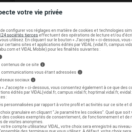
NR
pecte votre vie privée
e configurer vos réglages en matière de cookies et technologies simil
OSE Eau micellaire apaisante 3 en 1 Fl
124 sociétés tierces
effectuent des opérations de lecture et/ou d’écr
ous utilisez. En cliquant sur le bouton « J’accepte » ci-dessous, vou
ml
ur certains sites et applications édités par VIDAL (vidal.fr, campus.vidal.
abu.com et VIDAL Mobile) pour les finalités suivantes :
i
3264680022050
 contenus de ce site
i
r
Nuxe
s communications vous étant adressées
i
NR
 réseaux sociaux
i
on « J’accepte » ci-dessous, vous consentez également à ce que des co
tions édités par VIDAL(vidal.fr, campus.vidal.fr, hoptimal.vidal.fr, evidal.
tes :
s personnalisées par rapport à votre profil et activités sur ce site et d
OSE Eau micellaire apaisante 3 en 1 Fl
choix granulaire en cliquant "Je paramètre les cookies". Quel que soit 
l jumbo
ise des cookies exemptés de consentement, de fonctionnement et de 
es de visites anonymes.
 votre compte utilisateur VIDAL, votre choix sera enregistré au nivea
l’ensemble des terminaux que vous utilisez. A défaut, votre choix ser
3264680025549