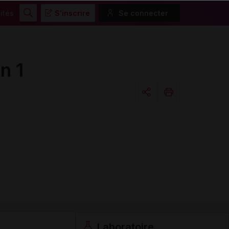
ités
S'inscrire
Se connecter
Rechercher
n 1
Copier l'url
Email
Laboratoire