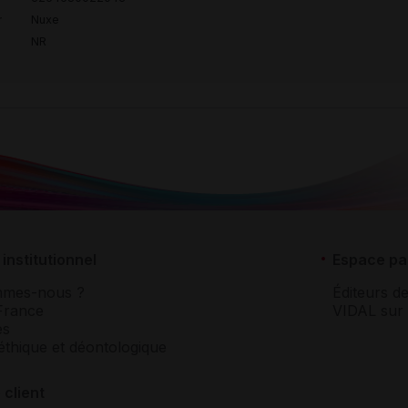
r
Nuxe
NR
institutionnel
Espace pa
mmes-nous ?
Éditeurs de
France
VIDAL sur 
es
éthique et déontologique
 client