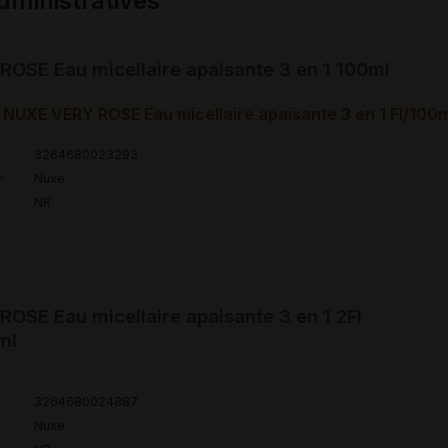
ministratives
OSE Eau micellaire apaisante 3 en 1 100ml
NUXE VERY ROSE Eau micellaire apaisante 3 en 1 Fl/100m
3264680023293
r
Nuxe
NR
OSE Eau micellaire apaisante 3 en 1 2Fl
ml
3264680024887
r
Nuxe