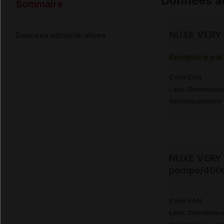
Données ad
Sommaire
NUXE VERY R
Données administratives
Remplacé par 
Code EAN
Labo. Distributeu
Remboursement
NUXE VERY R
pompe/400
Code EAN
Labo. Distributeu