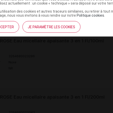
ilisez actuellement : un cookie « technique » sera déposé sur votre te
r
Nuxe
’utilisation des cookies et autres traceurs similaires, ou retirer à tou
NR
ge, nous vous invitons à vous rendre sur notre
Politique cookies
.
CCEPTER
JE PARAMÈTRE LES COOKIES
OSE Eau micellaire apaisante 3 en 1 Fl/100ml
3264680023286
r
Nuxe
NR
OSE Eau micellaire apaisante 3 en 1 Fl/200ml
3264680022043