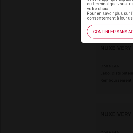
au terminal que vous ut
Labo. Distributeu
votre choix.
Pour en savoir plus sur l
Remboursement
consentement à leur usa
CONTINUER SANS A
NUXE VERY R
Code EAN
Labo. Distributeu
Remboursement
NUXE VERY R
Code EAN