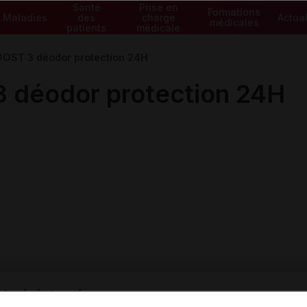
Santé
Prise en
Formations
Maladies
des
charge
Actual
médicales
patients
médicale
ST 3 déodor protection 24H
déodor protection 24H
ministratives