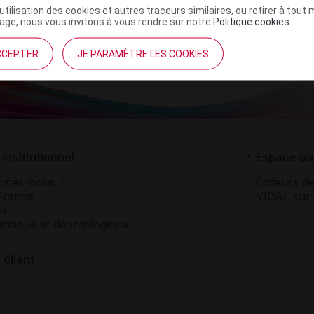
’utilisation des cookies et autres traceurs similaires, ou retirer à tou
ge, nous vous invitons à vous rendre sur notre
Politique cookies
.
CCEPTER
JE PARAMÈTRE LES COOKIES
institutionnel
Espace pa
mmes-nous ?
Éditeurs de
France
VIDAL sur 
es
éthique et déontologique
 client