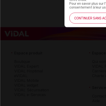
Pour en savoir plus sur l
consentement à leur usa
CONTINUER SANS A
Espace produit
Espace 
Boutique
Qui so
VIDAL Expert
VIDAL 
VIDAL Hoptimal
Carrièr
eVIDAL
Charte 
VIDAL Mobile
VIDAL widget
Service
VIDAL Sécurisation
VIDAL e-Services
Contact
Aide