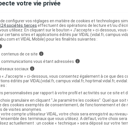
pecte votre vie privée
OOST 3 Déodorant protection 24H 2Roll-
C
e configurer vos réglages en matière de cookies et technologies simil
124 sociétés tierces
effectuent des opérations de lecture et/ou d’écr
ous utilisez. En cliquant sur le bouton « J’accepte » ci-dessous, vou
ur certains sites et applications édités par VIDAL (vidal.fr, campus.vidal.
abu.com et VIDAL Mobile) pour les finalités suivantes :
3264680046742
r
Nuxe
i
NR
 contenus de ce site
i
s communications vous étant adressées
i
 réseaux sociaux
i
on « J’accepte » ci-dessous, vous consentez également à ce que des co
tions édités par VIDAL(vidal.fr, campus.vidal.fr, hoptimal.vidal.fr, evidal.
OOST 3 Déodorant protection 24H Roll-
C
tes :
s personnalisées par rapport à votre profil et activités sur ce site et d
choix granulaire en cliquant "Je paramètre les cookies". Quel que soit 
ise des cookies exemptés de consentement, de fonctionnement et de 
es de visites anonymes.
3264680046261
 votre compte utilisateur VIDAL, votre choix sera enregistré au nivea
r
Nuxe
l’ensemble des terminaux que vous utilisez. A défaut, votre choix ser
ilisez actuellement : un cookie « technique » sera déposé sur votre te
NR