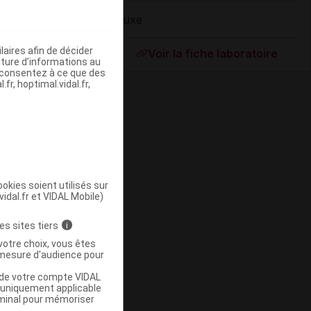
Nuxe
ommercialisé
aires afin de décider
Voir la fiche laboratoire
iture d’informations au
s consentez à ce que des
fr, hoptimal.vidal.fr,
okies soient utilisés sur
vidal.fr et VIDAL Mobile)
ommercialisé
es sites tiers
i
votre choix, vous êtes
mesure d'audience pour
u de votre compte VIDAL
a uniquement applicable
rminal pour mémoriser