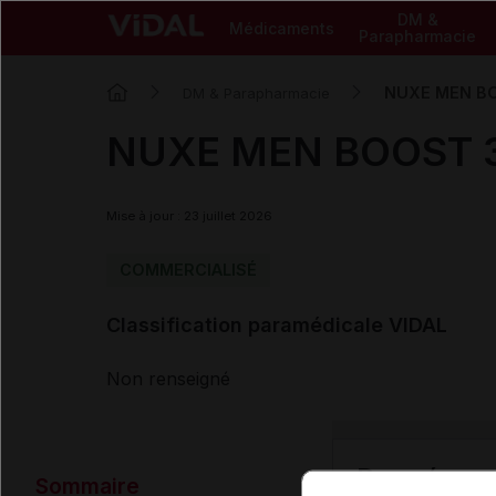
DM &
Médicaments
Parapharmacie
NUXE MEN BOO
DM & Parapharmacie
NUXE MEN BOOST 3 
Mise à jour : 23 juillet 2026
COMMERCIALISÉ
Classification paramédicale VIDAL
Non renseigné
Données ad
Sommaire