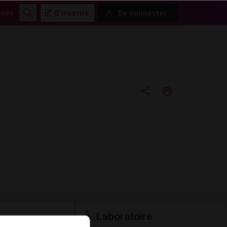
ités
S'inscrire
Se connecter
Rechercher
Copier l'url
Email
Laboratoire