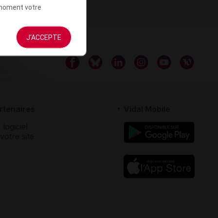
t moment votre
J'ACCEPTE
rtenaires
Vidal Mobile
 logiciel
votre site