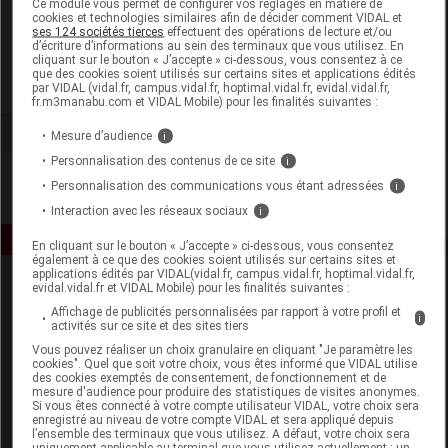
Ce module vous permet de configurer vos réglages en matière de
cookies et technologies similaires afin de décider comment VIDAL et
ses 124 sociétés tierces
effectuent des opérations de lecture et/ou
Nuxe
d’écriture d’informations au sein des terminaux que vous utilisez. En
cliquant sur le bouton « J’accepte » ci-dessous, vous consentez à ce
que des cookies soient utilisés sur certains sites et applications édités
Voir la fiche laboratoire
par VIDAL (vidal.fr, campus.vidal.fr, hoptimal.vidal.fr, evidal.vidal.fr,
fr.m3manabu.com et VIDAL Mobile) pour les finalités suivantes :
Mesure d’audience
i
Personnalisation des contenus de ce site
i
Personnalisation des communications vous étant adressées
i
Interaction avec les réseaux sociaux
i
En cliquant sur le bouton « J’accepte » ci-dessous, vous consentez
également à ce que des cookies soient utilisés sur certains sites et
applications édités par VIDAL(vidal.fr, campus.vidal.fr, hoptimal.vidal.fr,
evidal.vidal.fr et VIDAL Mobile) pour les finalités suivantes :
Affichage de publicités personnalisées par rapport à votre profil et
i
activités sur ce site et des sites tiers
Vous pouvez réaliser un choix granulaire en cliquant "Je paramètre les
cookies". Quel que soit votre choix, vous êtes informé que VIDAL utilise
des cookies exemptés de consentement, de fonctionnement et de
Espace produit
mesure d'audience pour produire des statistiques de visites anonymes.
Si vous êtes connecté à votre compte utilisateur VIDAL, votre choix sera
enregistré au niveau de votre compte VIDAL et sera appliqué depuis
Boutique
l’ensemble des terminaux que vous utilisez. A défaut, votre choix sera
VIDAL Expert
uniquement applicable au terminal que vous utilisez actuellement : un