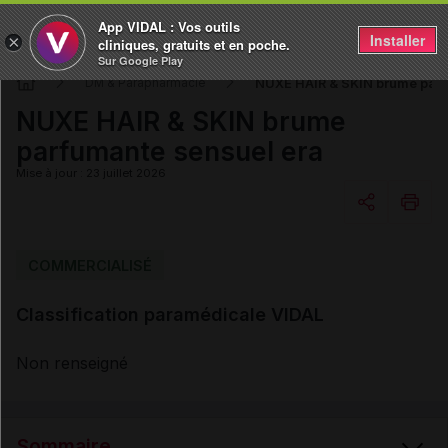
App VIDAL : Vos outils
Installer
×
cliniques, gratuits et en poche.
Sur Google Play
NUXE HAIR & SKIN brume parf
DM & Parapharmacie
NUXE HAIR & SKIN brume
parfumante sensuel era
Mise à jour : 23 juillet 2026
Copier l'url
COMMERCIALISÉ
Classification paramédicale VIDAL
Email
Non renseigné
Sommaire