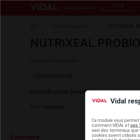
DM &
Médicaments
Parapharmacie
NUTRIXEAL P
DM & Parapharmacie
NUTRIXEAL PROBIO
Mise à jour : 23 juillet 2026
COMMERCIALISÉ
Classification paramédicale VIDAL
Vidal res
Non renseigné
Ce module vous permet d
comment VIDAL et
ses 
sein des terminaux que v
Données ad
cookies soient utilisés s
Sommaire