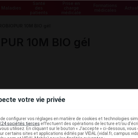
Santé
Prise en
Formations
Maladies
des
charge
Actual
médicales
patients
médicale
ROBIOPUR 10M BIO gél
PUR 10M BIO gél
pecte votre vie privée
e configurer vos réglages en matière de cookies et technologies simil
124 sociétés tierces
effectuent des opérations de lecture et/ou d’écr
ous utilisez. En cliquant sur le bouton « J’accepte » ci-dessous, vou
ministratives
ur certains sites et applications édités par VIDAL (vidal.fr, campus.vidal.