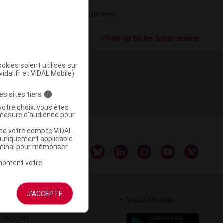
Nutrixeal
ommercialisé
Voir la fiche laboratoire
okies soient utilisés sur
vidal.fr et VIDAL Mobile)
es sites tiers
i
votre choix, vous êtes
mesure d'audience pour
u de votre compte VIDAL
a uniquement applicable
rminal pour mémoriser
t moment votre
J'ACCEPTE
rtenaires
Vidal Mobile
 logiciel