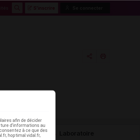
ités
S'inscrire
Se connecter
Rechercher
Copier l'url
Email
aires afin de décider
iture d’informations au
s consentez à ce que des
Laboratoire
fr, hoptimal.vidal.fr,