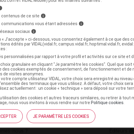
abu.com et VIDAL Mobile) pour les finalités suivantes :
i
PROBIOPUR 10M BIO Gél Fl/30
C
 contenus de ce site
i
s communications vous étant adressées
i
 réseaux sociaux
i
3760191467927
on « J’accepte » ci-dessous, vous consentez également à ce que des co
r
Nutrixeal
tions édités par VIDAL(vidal.fr, campus.vidal.fr, hoptimal.vidal.fr, evidal.
NR
tes :
s personnalisées par rapport à votre profil et activités sur ce site et d
choix granulaire en cliquant "Je paramètre les cookies". Quel que soit 
ise des cookies exemptés de consentement, de fonctionnement et de 
es de visites anonymes.
 votre compte utilisateur VIDAL, votre choix sera enregistré au nivea
l’ensemble des terminaux que vous utilisez. A défaut, votre choix ser
ilisez actuellement : un cookie « technique » sera déposé sur votre te
’utilisation des cookies et autres traceurs similaires, ou retirer à tou
ge, nous vous invitons à vous rendre sur notre
Politique cookies
.
CCEPTER
JE PARAMÈTRE LES COOKIES
institutionnel
Espace pa
mmes-nous ?
Éditeurs de