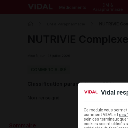
DM &
Médicaments
Parapharmacie
NUTRIVIE Com
DM & Parapharmacie
NUTRIVIE Complexe
Mise à jour : 23 juillet 2026
COMMERCIALISÉ
Classification paramédicale VIDAL
Vidal res
Non renseigné
Ce module vous permet d
comment VIDAL et
ses 
sein des terminaux que v
Données ad
cookies soient utilisés s
Sommaire