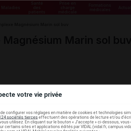
Santé
Prise en
Formations
Maladies
des
charge
Actual
médicales
patients
médicale
plexe Magnésium Marin sol buv
 Magnésium Marin sol bu
pecte votre vie privée
e configurer vos réglages en matière de cookies et technologies simil
124 sociétés tierces
effectuent des opérations de lecture et/ou d’écr
ous utilisez. En cliquant sur le bouton « J’accepte » ci-dessous, vou
ministratives
ur certains sites et applications édités par VIDAL (vidal.fr, campus.vidal.