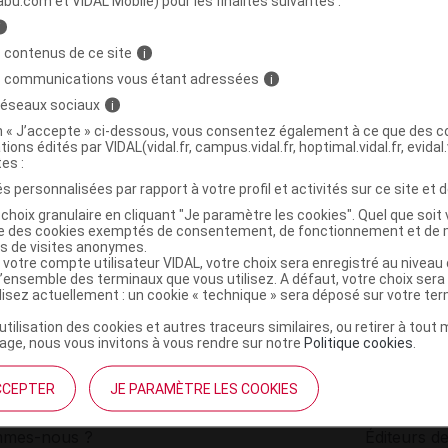
abu.com et VIDAL Mobile) pour les finalités suivantes :
i
omplexe Magnésium Marin S buv 20Amp/15ml
C
 contenus de ce site
i
s communications vous étant adressées
i
 réseaux sociaux
i
3760177502567
on « J’accepte » ci-dessous, vous consentez également à ce que des co
r
Abiocom
tions édités par VIDAL(vidal.fr, campus.vidal.fr, hoptimal.vidal.fr, evidal.
NR
tes :
s personnalisées par rapport à votre profil et activités sur ce site et d
choix granulaire en cliquant "Je paramètre les cookies". Quel que soit 
ise des cookies exemptés de consentement, de fonctionnement et de 
es de visites anonymes.
 votre compte utilisateur VIDAL, votre choix sera enregistré au nivea
l’ensemble des terminaux que vous utilisez. A défaut, votre choix ser
ilisez actuellement : un cookie « technique » sera déposé sur votre te
’utilisation des cookies et autres traceurs similaires, ou retirer à tou
ge, nous vous invitons à vous rendre sur notre
Politique cookies
.
CCEPTER
JE PARAMÈTRE LES COOKIES
institutionnel
Espace pa
mmes-nous ?
Éditeurs de