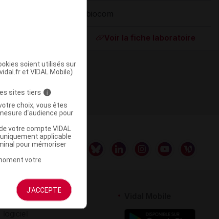
Abiocom
ommercialisé
Voir la fiche laboratoire
okies soient utilisés sur
vidal.fr et VIDAL Mobile)
es sites tiers
i
votre choix, vous êtes
mesure d'audience pour
u de votre compte VIDAL
a uniquement applicable
rminal pour mémoriser
t moment votre
J'ACCEPTE
rtenaires
Vidal Mobile
 logiciel