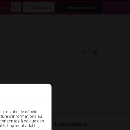
ités
S'inscrire
Se connecter
Rechercher
v
Copier l'url
Email
aires afin de décider
iture d’informations au
s consentez à ce que des
Laboratoire
fr, hoptimal.vidal.fr,