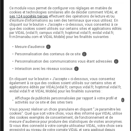
indications
Ce module vous permet de configurer vos réglages en matière de
Nutrison Advanced Peptisorb est indiqué en cas de
cookies et technologies similaires afin de décider comment VIDAL et
ses 124 sociétés tierces
effectuent des opérations de lecture et/ou
syndrome de malabsorption/maldigestion
d’écriture d’informations au sein des terminaux que vous utilisez. En
cliquant sur le bouton « J’accepte » ci-dessous, vous consentez à ce
(particulièrement en cas de chylothorax).
que des cookies soient utilisés sur certains sites et applications édités
par VIDAL (vidal.fr, campus.vidal.fr, hoptimal.vidal.fr, evidal.vidal.fr,
Nutrison Peptisorb Plus HEHP est indiqué en cas de
fr.m3manabu.com et VIDAL Mobile) pour les finalités suivantes :
syndrome de malabsorption/maldigestion (grêle court,
Mesure d’audience
i
pancréatites, maladie de Crohn...).
Personnalisation des contenus de ce site
i
contre-indications
Personnalisation des communications vous étant adressées
i
Interaction avec les réseaux sociaux
i
Nutrison advanced Peptisorb et Nutrison Peptisorb
Plus HEHP ne conviennent pas aux :
En cliquant sur le bouton « J’accepte » ci-dessous, vous consentez
également à ce que des cookies soient utilisés sur certains sites et
applications édités par VIDAL(vidal.fr, campus.vidal.fr, hoptimal.vidal.fr,
patients ayant une contre-indication majeure à la
evidal.vidal.fr et VIDAL Mobile) pour les finalités suivantes :
nutrition entérale ;
Affichage de publicités personnalisées par rapport à votre profil et
i
activités sur ce site et des sites tiers
patients souffrant de galactosémie ;
Vous pouvez réaliser un choix granulaire en cliquant "Je paramètre les
patients présentant une allergie aux protéines de
cookies". Quel que soit votre choix, vous êtes informé que VIDAL utilise
des cookies exemptés de consentement, de fonctionnement et de
lait de vache.
mesure d'audience pour produire des statistiques de visites anonymes.
Si vous êtes connecté à votre compte utilisateur VIDAL, votre choix sera
enregistré au niveau de votre compte VIDAL et sera appliqué depuis