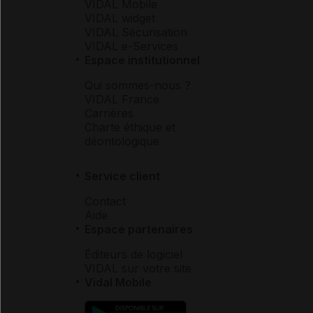
VIDAL Mobile
VIDAL widget
VIDAL Sécurisation
VIDAL e-Services
Espace institutionnel
Qui sommes-nous ?
VIDAL France
Carrières
Charte éthique et
déontologique
Service client
Contact
Aide
Espace partenaires
Éditeurs de logiciel
VIDAL sur votre site
Vidal Mobile