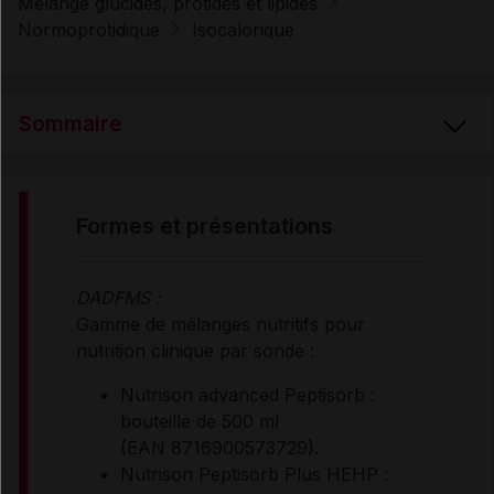
Mélange glucides, protides et lipides
Normoprotidique
Isocalorique
Sommaire
FORMES et PRÉSENTATIONS
formes et présentations
COMPOSITION
DADFMS :
Gamme de mélanges nutritifs pour
PROPRIÉTÉS
nutrition clinique par sonde :
Nutrison advanced Peptisorb :
bouteille de 500 ml
INDICATIONS
(EAN 8716900573729).
Nutrison Peptisorb Plus HEHP :
CONTRE-INDICATIONS