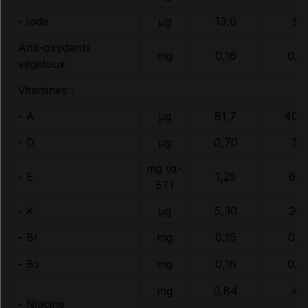
- Iode
µg
13,0
65
Anti-oxydants
mg
0,16
0,8
végétaux
Vitamines :
- A
µg
81,7
408
- D
µg
0,70
3,5
mg (α-
- E
1,25
6,2
ET)
- K
µg
5,30
26,
- B
mg
0,15
0,7
1
- B
mg
0,16
0,8
2
mg
0,84
4,2
- Niacine