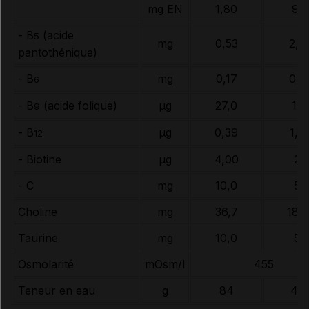
mg EN
1,80
9,0
- B
(acide
5
mg
0,53
2,6
pantothénique)
- B
mg
0,17
0,8
6
- B
(acide folique)
µg
27,0
135
9
- B
µg
0,39
1,9
12
- Biotine
µg
4,00
20
- C
mg
10,0
50
Choline
mg
36,7
183,
Taurine
mg
10,0
50
Osmolarité
mOsm/l
455
Teneur en eau
g
84
42