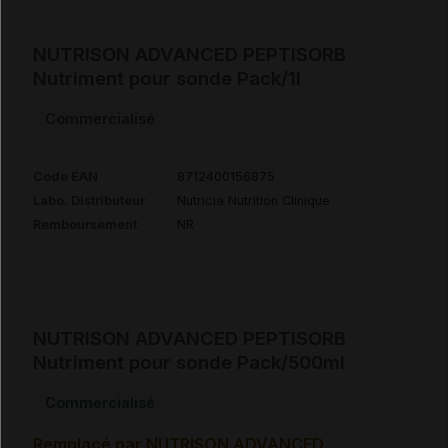
NUTRISON ADVANCED PEPTISORB
Nutriment pour sonde Pack/1l
Commercialisé
Code EAN
8712400156875
Labo. Distributeur
Nutricia Nutrition Clinique
Remboursement
NR
NUTRISON ADVANCED PEPTISORB
Nutriment pour sonde Pack/500ml
Commercialisé
Remplacé par NUTRISON ADVANCED