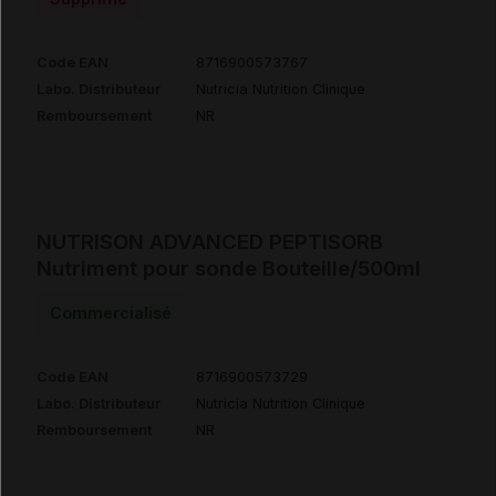
Code EAN
8716900573767
Labo. Distributeur
Nutricia Nutrition Clinique
Remboursement
NR
NUTRISON ADVANCED PEPTISORB
Nutriment pour sonde Bouteille/500ml
Commercialisé
Code EAN
8716900573729
Labo. Distributeur
Nutricia Nutrition Clinique
Remboursement
NR