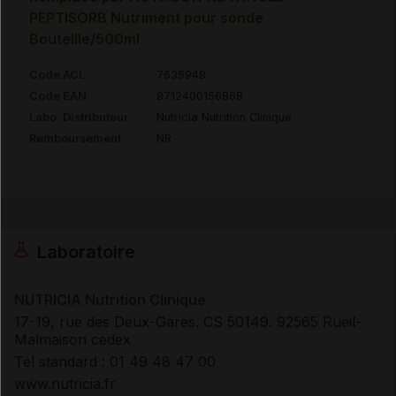
PEPTISORB Nutriment pour sonde
Bouteille/500ml
Code ACL
7635948
Code EAN
8712400156868
Labo. Distributeur
Nutricia Nutrition Clinique
Remboursement
NR
Laboratoire
NUTRICIA Nutrition Clinique
17-19, rue des Deux-Gares. CS 50149. 92565 Rueil-
Malmaison cedex
Tél standard : 01 49 48 47 00
www.nutricia.fr