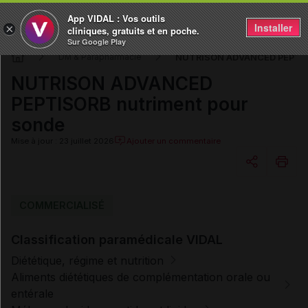
App VIDAL : Vos outils
Installer
×
cliniques, gratuits et en poche.
Sur Google Play
NUTRISON ADVANCED PEPTISO
DM & Parapharmacie
NUTRISON ADVANCED
PEPTISORB nutriment pour
sonde
Mise à jour : 23 juillet 2026
Ajouter un commentaire
Copier l'url
COMMERCIALISÉ
Classification paramédicale VIDAL
Email
Diététique, régime et nutrition
Aliments diététiques de complémentation orale ou
entérale