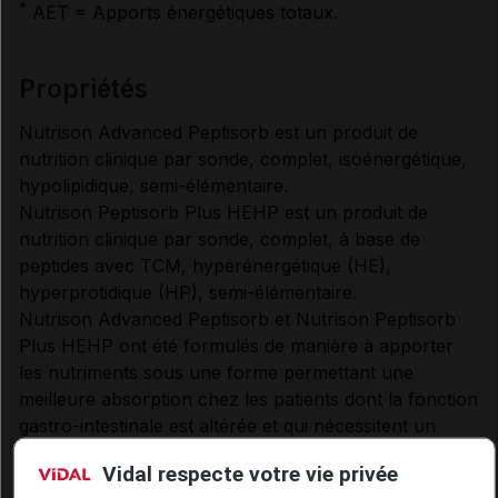
*
AET = Apports énergétiques totaux.
propriétés
Nutrison Advanced Peptisorb est un produit de
nutrition clinique par sonde, complet, isoénergétique,
hypolipidique, semi-élémentaire.
Nutrison Peptisorb Plus HEHP est un produit de
nutrition clinique par sonde, complet, à base de
peptides avec TCM, hyperénergétique (HE),
hyperprotidique (HP), semi-élémentaire.
Nutrison Advanced Peptisorb et Nutrison Peptisorb
Plus HEHP ont été formulés de manière à apporter
les nutriments sous une forme permettant une
meilleure absorption chez les patients dont la fonction
gastro-intestinale est altérée et qui nécessitent un
support nutritionnel semi-élémentaire.
Vidal respecte votre vie privée