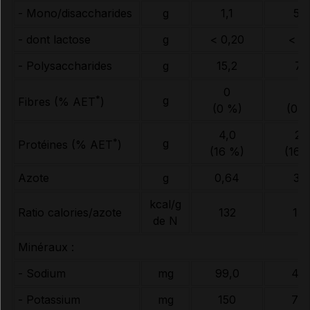
- Mono/disaccharides
g
1,1
5,5
- dont lactose
g
< 0,20
< 1,
- Polysaccharides
g
15,2
76
0
0
*
g
Fibres (% AET
)
(0 %)
(0 
4,0
20
*
g
Protéines (% AET
)
(16 %)
(16 
Azote
g
0,64
3,2
kcal/g
Ratio calories/azote
132
132
de N
Minéraux :
- Sodium
mg
99,0
49
- Potassium
mg
150
75