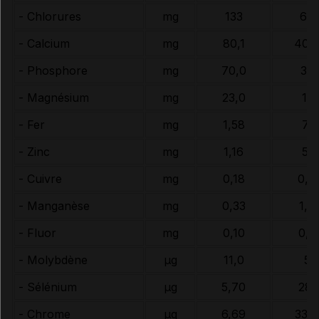
- Chlorures
mg
133
66
- Calcium
mg
80,1
400
- Phosphore
mg
70,0
35
- Magnésium
mg
23,0
115
- Fer
mg
1,58
7,9
- Zinc
mg
1,16
5,8
- Cuivre
mg
0,18
0,9
- Manganèse
mg
0,33
1,6
- Fluor
mg
0,10
0,5
- Molybdène
µg
11,0
55
- Sélénium
µg
5,70
28,
- Chrome
µg
6,69
33,