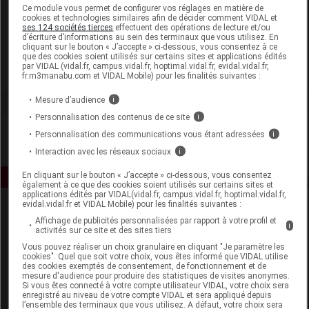
Laboratoire
Ce module vous permet de configurer vos réglages en matière de
cookies et technologies similaires afin de décider comment VIDAL et
ses 124 sociétés tierces
effectuent des opérations de lecture et/ou
d’écriture d’informations au sein des terminaux que vous utilisez. En
Havea Pharma
cliquant sur le bouton « J’accepte » ci-dessous, vous consentez à ce
que des cookies soient utilisés sur certains sites et applications édités
par VIDAL (vidal.fr, campus.vidal.fr, hoptimal.vidal.fr, evidal.vidal.fr,
Voir la fiche laboratoire
fr.m3manabu.com et VIDAL Mobile) pour les finalités suivantes :
Mesure d’audience
i
Personnalisation des contenus de ce site
i
Personnalisation des communications vous étant adressées
i
Interaction avec les réseaux sociaux
i
En cliquant sur le bouton « J’accepte » ci-dessous, vous consentez
également à ce que des cookies soient utilisés sur certains sites et
applications édités par VIDAL(vidal.fr, campus.vidal.fr, hoptimal.vidal.fr,
evidal.vidal.fr et VIDAL Mobile) pour les finalités suivantes :
Affichage de publicités personnalisées par rapport à votre profil et
i
activités sur ce site et des sites tiers
Vous pouvez réaliser un choix granulaire en cliquant "Je paramètre les
cookies". Quel que soit votre choix, vous êtes informé que VIDAL utilise
des cookies exemptés de consentement, de fonctionnement et de
mesure d'audience pour produire des statistiques de visites anonymes.
Espace produit
Si vous êtes connecté à votre compte utilisateur VIDAL, votre choix sera
enregistré au niveau de votre compte VIDAL et sera appliqué depuis
Boutique
l’ensemble des terminaux que vous utilisez. A défaut, votre choix sera