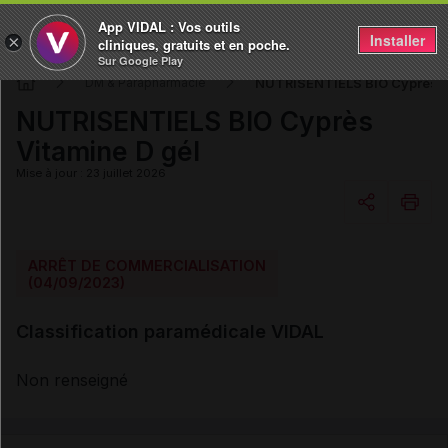
App VIDAL : Vos outils
Installer
×
cliniques, gratuits et en poche.
Sur Google Play
NUTRISENTIELS BIO Cyprès Vi
DM & Parapharmacie
NUTRISENTIELS BIO Cyprès
Vitamine D gél
Mise à jour : 23 juillet 2026
Copier l'url
ARRÊT DE COMMERCIALISATION
(04/09/2023)
Email
Classification paramédicale VIDAL
Non renseigné