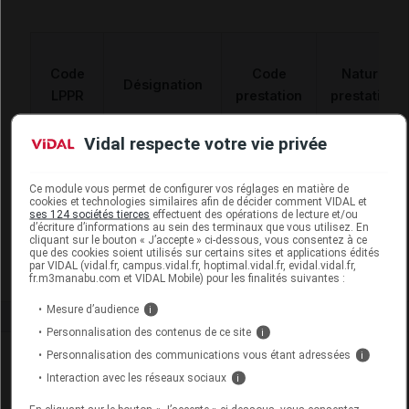
Code
Code
Nature
Désignation
LPPR
prestation
prestation
Vidal respecte votre vie privée
NUT. ORALE,
matériels et
AD., MELANGE
appareils
Ce module vous permet de configurer vos réglages en matière de
6154945
HP > 10 G HE >
MAD
de
cookies et technologies similaires afin de décider comment VIDAL et
ses 124 sociétés tierces
effectuent des opérations de lecture et/ou
200 ET < 250,
traitements
d’écriture d’informations au sein des terminaux que vous utilisez. En
cliquant sur le bouton « J’accepte » ci-dessous, vous consentez à ce
B/4.,NUTRISENS
divers
que des cookies soient utilisés sur certains sites et applications édités
par VIDAL (vidal.fr, campus.vidal.fr, hoptimal.vidal.fr, evidal.vidal.fr,
fr.m3manabu.com et VIDAL Mobile) pour les finalités suivantes :
Mesure d’audience
i
Personnalisation des contenus de ce site
i
Laboratoire
Personnalisation des communications vous étant adressées
i
Interaction avec les réseaux sociaux
i
Nutrisens