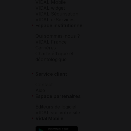
VIDAL Mobile
VIDAL widget
VIDAL Sécurisation
VIDAL e-Services
Espace institutionnel
Qui sommes-nous ?
VIDAL France
Carrières
Charte éthique et
déontologique
Service client
Contact
Aide
Espace partenaires
Éditeurs de logiciel
VIDAL sur votre site
Vidal Mobile