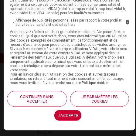
En cliquant sur le bouton « J’accepte » ci-dessous, vous consentez
également à ce que des cookies soient utilisés sur certains sites et
applications édités par VIDAL(vidal.fr, campus.vidal.fr, hoptimal.vidal.fr,
Voir la fiche laboratoire
evidal.vidal.fr et VIDAL Mobile) pour les finalités suivantes :
Affichage de publicités personnalisées par rapport à votre profil et
i
activités sur ce site et des sites tiers
Vous pouvez réaliser un choix granulaire en cliquant "Je paramètre les
cookies". Quel que soit votre choix, vous êtes informé que VIDAL utilise
des cookies exemptés de consentement, de fonctionnement et de
mesure d'audience pour produire des statistiques de visites anonymes.
Si vous êtes connecté à votre compte utilisateur VIDAL, votre choix sera
enregistré au niveau de votre compte VIDAL et sera appliqué depuis
l’ensemble des terminaux que vous utilisez. A défaut, votre choix sera
uniquement applicable au terminal que vous utilisez actuellement : un
cookie « technique » sera déposé sur votre terminal pour mémoriser
votre choix.
Pour en savoir plus sur l’utilisation des cookies et autres traceurs
similaires, ou retirer à tout moment votre consentement à leur usage,
nous vous invitons à vous rendre sur notre
Politique cookies
.
CONTINUER SANS
JE PARAMÈTRE LES
ACCEPTER
COOKIES
Espace produit
Boutique
J'ACCEPTE
VIDAL Expert
VIDAL Hoptimal
eVIDAL