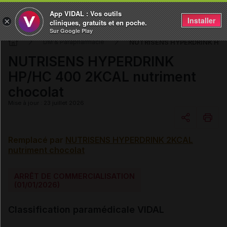
App VIDAL : Vos outils
Installer
×
cliniques, gratuits et en poche.
Sur Google Play
NUTRISENS HYPERDRINK HP/H
DM & Parapharmacie
NUTRISENS HYPERDRINK
HP/HC 400 2KCAL nutriment
chocolat
Mise à jour : 23 juillet 2026
Remplacé par
NUTRISENS HYPERDRINK 2KCAL
Copier l'url
nutriment chocolat
Email
ARRÊT DE COMMERCIALISATION
(01/01/2026)
Classification paramédicale VIDAL