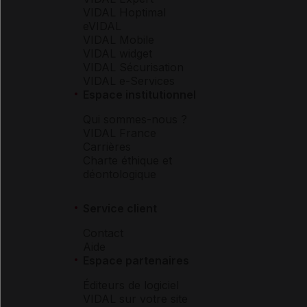
VIDAL Hoptimal
eVIDAL
VIDAL Mobile
VIDAL widget
VIDAL Sécurisation
VIDAL e-Services
Espace institutionnel
Qui sommes-nous ?
VIDAL France
Carrières
Charte éthique et
déontologique
Service client
Contact
Aide
Espace partenaires
Éditeurs de logiciel
VIDAL sur votre site