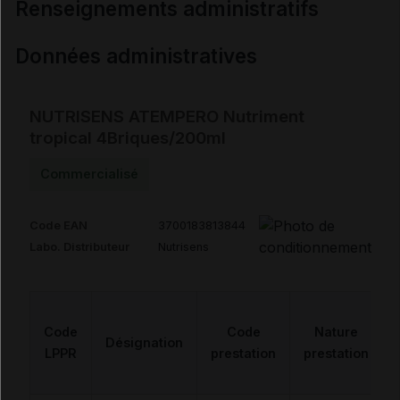
renseignements administratifs
Données administratives
NUTRISENS ATEMPERO Nutriment
tropical 4Briques/200ml
Commercialisé
Code EAN
3700183813844
Labo. Distributeur
Nutrisens
Code
Code
Nature
Désignation
LPPR
prestation
prestation