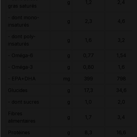
g
1,2
2,4
gras saturés
- dont mono-
g
2,3
4,6
insaturés
- dont poly-
g
1,6
3,2
insaturés
- Oméga-6
g
0,77
1,54
- Oméga-3
g
0,80
1,6
- EPA+DHA
mg
399
798
Glucides
g
17,3
34,6
- dont sucres
g
1,0
2,0
Fibres
g
1,7
3,4
alimentaires
Protéines
g
8,3
16,6