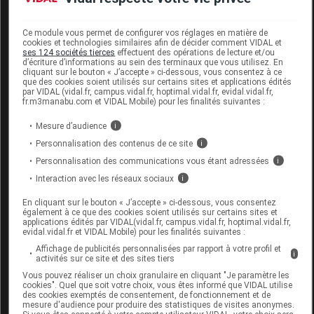
- Niacine
mg NE
2,2
4,4
- B
mg
0,64
1,28
6
Ce module vous permet de configurer vos réglages en matière de
cookies et technologies similaires afin de décider comment VIDAL et
ses 124 sociétés tierces
effectuent des opérations de lecture et/ou
- Acide folique
µg
70,5
141
d’écriture d’informations au sein des terminaux que vous utilisez. En
cliquant sur le bouton « J’accepte » ci-dessous, vous consentez à ce
- B
µg
1,0
2,0
12
que des cookies soient utilisés sur certains sites et applications édités
par VIDAL (vidal.fr, campus.vidal.fr, hoptimal.vidal.fr, evidal.vidal.fr,
fr.m3manabu.com et VIDAL Mobile) pour les finalités suivantes :
- Biotine
µg
4,5
9,0
Mesure d’audience
i
- Acide
mg
2,2
4,4
Personnalisation des contenus de ce site
i
pantothénique
Personnalisation des communications vous étant adressées
i
- K
µg
29
58
Interaction avec les réseaux sociaux
i
En cliquant sur le bouton « J’accepte » ci-dessous, vous consentez
- Choline
mg
55
110
également à ce que des cookies soient utilisés sur certains sites et
applications édités par VIDAL(vidal.fr, campus.vidal.fr, hoptimal.vidal.fr,
Osmolarité
mOsm/l
*
**
evidal.vidal.fr et VIDAL Mobile) pour les finalités suivantes :
366
/398
Affichage de publicités personnalisées par rapport à votre profil et
i
*
activités sur ce site et des sites tiers
Saveur vanille.
Vous pouvez réaliser un choix granulaire en cliquant "Je paramètre les
**
Saveur tropical.
cookies". Quel que soit votre choix, vous êtes informé que VIDAL utilise
des cookies exemptés de consentement, de fonctionnement et de
mesure d'audience pour produire des statistiques de visites anonymes.