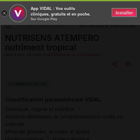
App VIDAL : Vos outils
Installer
×
cliniques, gratuits et en poche.
Sur Google Play
NUTRISENS ATEMPERO nutrime
DM & Parapharmacie
NUTRISENS ATEMPERO
nutriment tropical
Mise à jour : 23 juillet 2026
Ajouter un commentaire
Copier l'url
COMMERCIALISÉ
Classification paramédicale VIDAL
Email
Diététique, régime et nutrition
Aliments diététiques de complémentation orale ou
entérale
Mélange glucides, protides et lipides
Hyperprotidique
Hypercalorique