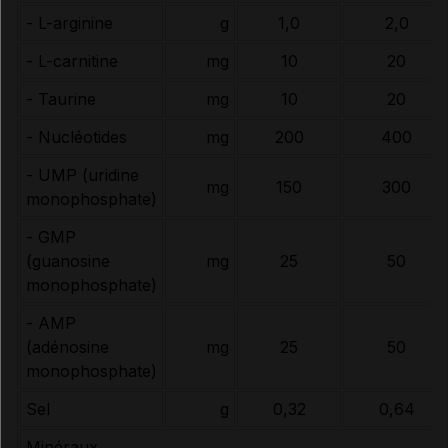
- L-arginine
g
1,0
2,0
- L-carnitine
mg
10
20
- Taurine
mg
10
20
- Nucléotides
mg
200
400
- UMP (uridine
mg
150
300
monophosphate)
- GMP
(guanosine
mg
25
50
monophosphate)
- AMP
(adénosine
mg
25
50
monophosphate)
Sel
g
0,32
0,64
Minéraux