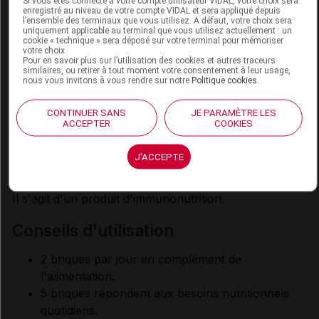
Si vous êtes connecté à votre compte utilisateur VIDAL, votre choix sera
enregistré au niveau de votre compte VIDAL et sera appliqué depuis
l’ensemble des terminaux que vous utilisez. A défaut, votre choix sera
propriétés et indications
uniquement applicable au terminal que vous utilisez actuellement : un
cookie « technique » sera déposé sur votre terminal pour mémoriser
votre choix.
Atémpero est une boisson nutritionnellement
Pour en savoir plus sur l’utilisation des cookies et autres traceurs
similaires, ou retirer à tout moment votre consentement à leur usage,
complète, hyperprotéinée et hypercalorique, avec un
nous vous invitons à vous rendre sur notre
Politique cookies
.
mélange de protéines, de fibres, d'acides gras dont
des oméga-3, de L-arginine et de nucléotides ; prête à
CONTINUER SANS
JE PARAMÈTRE LES
ACCEPTER
COOKIES
l'emploi. Elle est recommandée pour répondre aux
besoins nutritionnels périopératoires des personnes
J'ACCEPTE
dénutries ou à risque de dénutrition en chirurgie
colorectale carcinologique.
Il s'agit d'un produit d'immunonutrition.
conseils d'utilisation
2 briques par jour en complément de
l'alimentation.
5 briques répondent aux besoins nutritionnels
quotidiens.