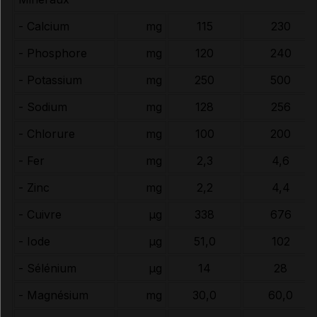
- Calcium
mg
115
230
- Phosphore
mg
120
240
- Potassium
mg
250
500
- Sodium
mg
128
256
- Chlorure
mg
100
200
- Fer
mg
2,3
4,6
- Zinc
mg
2,2
4,4
- Cuivre
µg
338
676
- Iode
µg
51,0
102
- Sélénium
µg
14
28
- Magnésium
mg
30,0
60,0