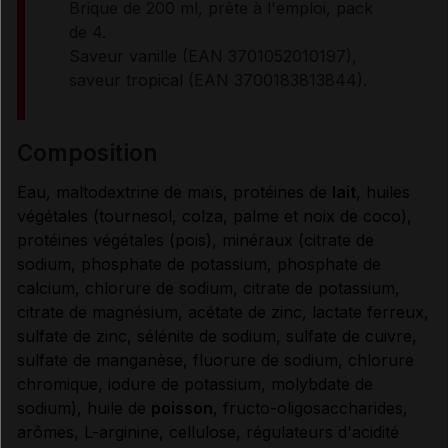
Brique de 200 ml, prête à l'emploi, pack
de 4.
CONDITIONS DE CONSERVATION
Saveur vanille (EAN 3701052010197),
saveur tropical (EAN 3700183813844).
RENSEIGNEMENTS ADMINISTRATIFS
composition
Données administratives
Eau, maltodextrine de maïs, protéines de
lait
, huiles
végétales (tournesol, colza, palme et noix de coco),
protéines végétales (pois), minéraux (citrate de
sodium, phosphate de potassium, phosphate de
calcium, chlorure de sodium, citrate de potassium,
citrate de magnésium, acétate de zinc, lactate ferreux,
sulfate de zinc, sélénite de sodium, sulfate de cuivre,
sulfate de manganèse, fluorure de sodium, chlorure
chromique, iodure de potassium, molybdate de
sodium), huile de
poisson
, fructo-oligosaccharides,
arômes, L-arginine, cellulose, régulateurs d'acidité