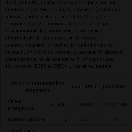
(E525 et E330), uridine 5'-phosphorique disodique,
émulsifiant (lécithine de
soja
), vitamines (acétate de
rétinyle, cholécalciférol, acétate de DL-alpha
tocophérol, phylloquinone, acide L-ascorbique,
thiaminomonitrate, riboflavine, nicotinamide,
chlorhydrate de pyridoxine, acide folique,
cyanocobalamine, D-biotine, D-pantothénate de
calcium), chlorure de choline, guanosine 5'-disodium
phosphorique, acide adénosine 5'-phosphorique,
édulcorants (E955 et E950), L-carnitine, taurine.
Valeurs nutritionnelles
pour 100 ml
pour 200 ml
moyennes
Valeur
kcal/kJ
151/634
302/1 268
énergétique
Matières grasses
g
5,0
10
- dont acides