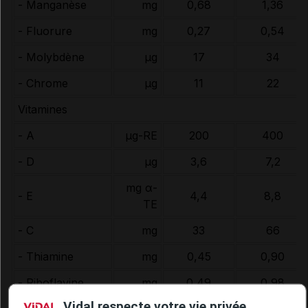
- Manganèse
mg
0,68
1,36
- Fluorure
mg
0,27
0,54
- Molybdène
µg
17
34
- Chrome
µg
11
22
Vitamines
- A
µg-RE
200
400
- D
µg
3,6
7,2
mg α-
- E
4,4
8,8
TE
- C
mg
33
66
- Thiamine
mg
0,45
0,90
- Riboflavine
mg
0,49
0,98
Vidal respecte votre vie privée