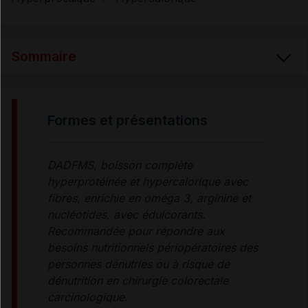
Sommaire
FORMES et PRÉSENTATIONS
formes et présentations
COMPOSITION
DADFMS, boisson complète
hyperprotéinée et hypercalorique avec
PROPRIÉTÉS ET INDICATIONS
fibres, enrichie en oméga 3, arginine et
nucléotides, avec édulcorants.
Recommandée pour répondre aux
CONSEILS D'UTILISATION
besoins nutritionnels périopératoires des
personnes dénutries ou à risque de
dénutrition en chirurgie colorectale
PRÉCAUTIONS D'EMPLOI
carcinologique.