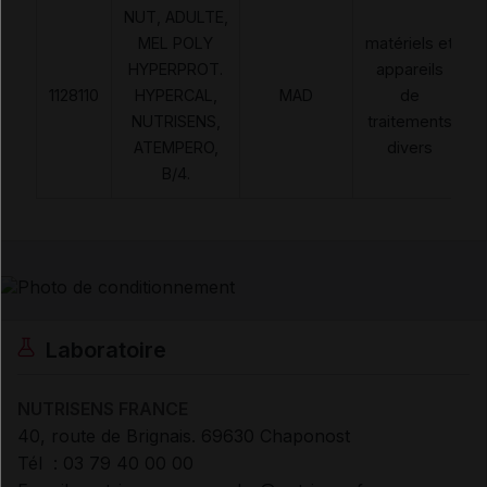
NUT, ADULTE,
MEL POLY
matériels et
HYPERPROT.
appareils
1128110
HYPERCAL,
MAD
de
NUTRISENS,
traitements
ATEMPERO,
divers
B/4.
Laboratoire
NUTRISENS FRANCE
40, route de Brignais. 69630 Chaponost
Tél : 03 79 40 00 00