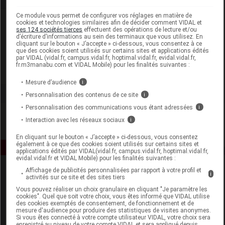
Ce module vous permet de configurer vos réglages en matière de
Laboratoire
cookies et technologies similaires afin de décider comment VIDAL et
ses 124 sociétés tierces
effectuent des opérations de lecture et/ou
d’écriture d’informations au sein des terminaux que vous utilisez. En
cliquant sur le bouton « J’accepte » ci-dessous, vous consentez à ce
Nutrisaveurs
que des cookies soient utilisés sur certains sites et applications édités
par VIDAL (vidal.fr, campus.vidal.fr, hoptimal.vidal.fr, evidal.vidal.fr,
fr.m3manabu.com et VIDAL Mobile) pour les finalités suivantes :
Voir la fiche laboratoire
Mesure d’audience
i
Personnalisation des contenus de ce site
i
Personnalisation des communications vous étant adressées
i
Interaction avec les réseaux sociaux
i
En cliquant sur le bouton « J’accepte » ci-dessous, vous consentez
également à ce que des cookies soient utilisés sur certains sites et
applications édités par VIDAL(vidal.fr, campus.vidal.fr, hoptimal.vidal.fr,
evidal.vidal.fr et VIDAL Mobile) pour les finalités suivantes :
Affichage de publicités personnalisées par rapport à votre profil et
i
activités sur ce site et des sites tiers
Vous pouvez réaliser un choix granulaire en cliquant "Je paramètre les
cookies". Quel que soit votre choix, vous êtes informé que VIDAL utilise
des cookies exemptés de consentement, de fonctionnement et de
mesure d'audience pour produire des statistiques de visites anonymes.
Si vous êtes connecté à votre compte utilisateur VIDAL, votre choix sera
Espace produit
enregistré au niveau de votre compte VIDAL et sera appliqué depuis