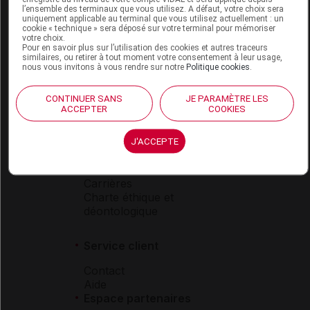
l’ensemble des terminaux que vous utilisez. A défaut, votre choix sera
Boutique
uniquement applicable au terminal que vous utilisez actuellement : un
cookie « technique » sera déposé sur votre terminal pour mémoriser
VIDAL Expert
votre choix.
VIDAL Hoptimal
Pour en savoir plus sur l’utilisation des cookies et autres traceurs
similaires, ou retirer à tout moment votre consentement à leur usage,
eVIDAL
nous vous invitons à vous rendre sur notre
Politique cookies
.
VIDAL Mobile
VIDAL widget
CONTINUER SANS
JE PARAMÈTRE LES
VIDAL Sécurisation
ACCEPTER
COOKIES
VIDAL e-Services
Espace institutionnel
J'ACCEPTE
Qui sommes-nous ?
VIDAL France
Carrières
Charte éthique et
déontologique
Service client
Contact
Aide
Espace partenaires