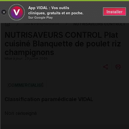
App VIDAL : Vos outils
Installer
×
cliniques, gratuits et en poche.
Sur Google Play
NUTRISAVEURS CONTROL Plat c
DM & Parapharmacie
NUTRISAVEURS CONTROL Plat
cuisiné Blanquette de poulet riz
champignons
Mise à jour : 23 juillet 2026
Copier l'url
COMMERCIALISÉ
Classification paramédicale VIDAL
Email
Non renseigné