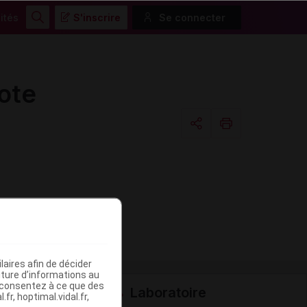
ités
S'inscrire
Se connecter
Rechercher
ote
Copier l'url
Email
aires afin de décider
iture d’informations au
s consentez à ce que des
Laboratoire
fr, hoptimal.vidal.fr,