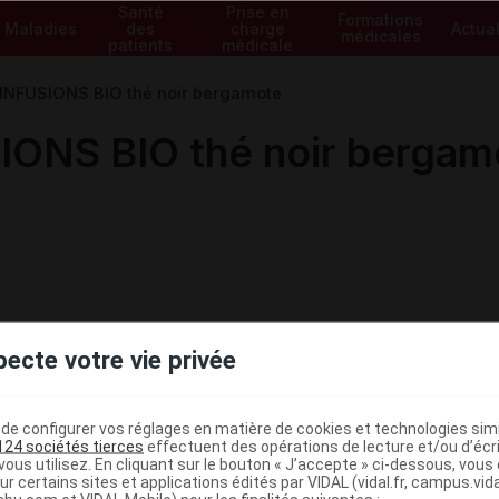
Santé
Prise en
Formations
Maladies
des
charge
Actual
médicales
patients
médicale
NFUSIONS BIO thé noir bergamote
ONS BIO thé noir bergam
pecte votre vie privée
e configurer vos réglages en matière de cookies et technologies simil
124 sociétés tierces
effectuent des opérations de lecture et/ou d’écr
ous utilisez. En cliquant sur le bouton « J’accepte » ci-dessous, vou
ministratives
ur certains sites et applications édités par VIDAL (vidal.fr, campus.vidal.