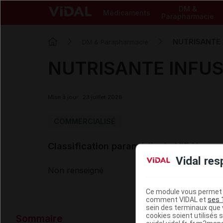
DM &
Médicaments
Parapharmacie
NUTRISANTE I
DM & Parapharmacie
NUTRISANTE INFUSI
Mise à jour : 23 juillet 2026
COMMERCIALISÉ
Classification paramédicale VIDAL
Vidal res
Non renseigné
Ce module vous permet d
comment VIDAL et
ses 
sein des terminaux que v
Données ad
cookies soient utilisés s
Sommaire