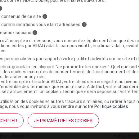
abu.com et VIDAL Mobile) pour les finalités suivantes :
i
 INFUSIONS BIO Thé noir bergamote 20Sach
C
 contenus de ce site
i
s communications vous étant adressées
i
 réseaux sociaux
i
3515450095201
on « J’accepte » ci-dessous, vous consentez également à ce que des co
r
Havea Pharma
tions édités par VIDAL(vidal.fr, campus.vidal.fr, hoptimal.vidal.fr, evidal.
NR
tes :
s personnalisées par rapport à votre profil et activités sur ce site et d
choix granulaire en cliquant "Je paramètre les cookies". Quel que soit 
ise des cookies exemptés de consentement, de fonctionnement et de 
es de visites anonymes.
 votre compte utilisateur VIDAL, votre choix sera enregistré au nivea
l’ensemble des terminaux que vous utilisez. A défaut, votre choix ser
ilisez actuellement : un cookie « technique » sera déposé sur votre te
’utilisation des cookies et autres traceurs similaires, ou retirer à tou
ge, nous vous invitons à vous rendre sur notre
Politique cookies
.
CCEPTER
JE PARAMÈTRE LES COOKIES
institutionnel
Espace pa
mmes-nous ?
Éditeurs de