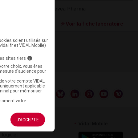
Havea Pharma
ommercialisé
Voir la fiche laboratoire
okies soient utilisés sur
vidal.fr et VIDAL Mobile)
es sites tiers
i
votre choix, vous êtes
mesure d'audience pour
u de votre compte VIDAL
a uniquement applicable
rminal pour mémoriser
t moment votre
J'ACCEPTE
rtenaires
Vidal Mobile
 logiciel