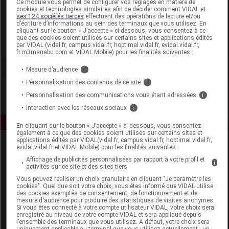
Ce module vous permet de configurer vos réglages en matière de
cookies et technologies similaires afin de décider comment VIDAL et
ses 124 sociétés tierces
effectuent des opérations de lecture et/ou
Nutripure
d’écriture d’informations au sein des terminaux que vous utilisez. En
cliquant sur le bouton « J’accepte » ci-dessous, vous consentez à ce
que des cookies soient utilisés sur certains sites et applications édités
Voir la fiche laboratoire
par VIDAL (vidal.fr, campus.vidal.fr, hoptimal.vidal.fr, evidal.vidal.fr,
fr.m3manabu.com et VIDAL Mobile) pour les finalités suivantes :
Mesure d’audience
i
Personnalisation des contenus de ce site
i
Personnalisation des communications vous étant adressées
i
Interaction avec les réseaux sociaux
i
En cliquant sur le bouton « J’accepte » ci-dessous, vous consentez
également à ce que des cookies soient utilisés sur certains sites et
applications édités par VIDAL(vidal.fr, campus.vidal.fr, hoptimal.vidal.fr,
evidal.vidal.fr et VIDAL Mobile) pour les finalités suivantes :
Affichage de publicités personnalisées par rapport à votre profil et
i
activités sur ce site et des sites tiers
Vous pouvez réaliser un choix granulaire en cliquant "Je paramètre les
cookies". Quel que soit votre choix, vous êtes informé que VIDAL utilise
des cookies exemptés de consentement, de fonctionnement et de
Espace produit
mesure d'audience pour produire des statistiques de visites anonymes.
Si vous êtes connecté à votre compte utilisateur VIDAL, votre choix sera
enregistré au niveau de votre compte VIDAL et sera appliqué depuis
Boutique
l’ensemble des terminaux que vous utilisez. A défaut, votre choix sera
VIDAL Expert
uniquement applicable au terminal que vous utilisez actuellement : un