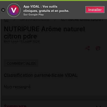
App VIDAL : Vos outils
Installer
×
cliniques, gratuits et en poche.
Sur Google Play
NUTRIPURE Arôme naturel cit
DM & Parapharmacie
NUTRIPURE Arôme naturel
citron pdre
Mise à jour : 23 juillet 2026
Copier l'url
COMMERCIALISÉ
Classification paramédicale VIDAL
Email
Non renseigné
Sommaire