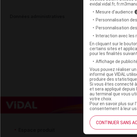
evidal.vidal.fr, fr.m3man
Mesure d’audience
NUTRIBOUND
Données administratives
Personnalisation des
Personnalisation de
Code EAN
Interaction avec les
Code GTIN 14
En cliquant sur le bout
certains sites et applica
Labo. Distributeu
pour les finalités suivan
Remboursement
Affichage de publicité
Vous pouvez réaliser un 
informé que VIDAL util
produire des statistiqu
Si vous êtes connecté à
et sera appliqué depuis 
au terminal que vous ut
votre choix.
Pour en savoir plus sur l
consentement à leur usa
CONTINUER SANS A
Espace produit
Espace 