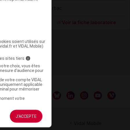
Virbac
ommercialisé
Voir la fiche laboratoire
okies soient utilisés sur
vidal.fr et VIDAL Mobile)
es sites tiers
i
votre choix, vous êtes
mesure d'audience pour
u de votre compte VIDAL
a uniquement applicable
rminal pour mémoriser
t moment votre
J'ACCEPTE
rtenaires
Vidal Mobile