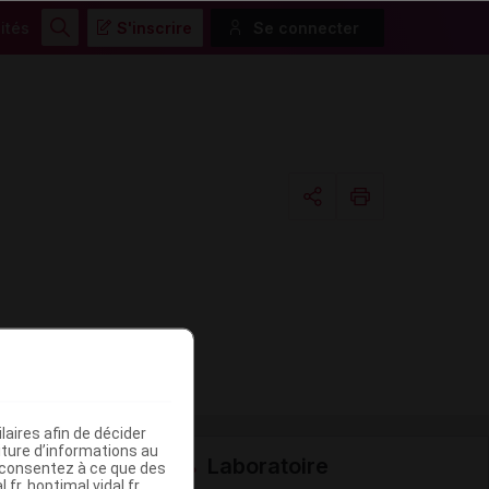
ités
S'inscrire
Se connecter
Rechercher
Copier l'url
Email
aires afin de décider
iture d’informations au
Laboratoire
s consentez à ce que des
fr, hoptimal.vidal.fr,