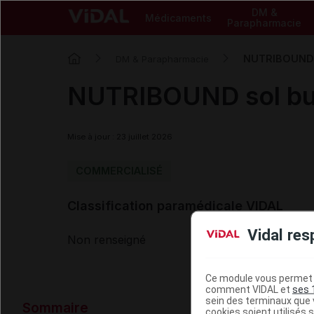
DM &
Médicaments
Parapharmacie
NUTRIBOUND s
DM & Parapharmacie
NUTRIBOUND sol bu
Mise à jour : 23 juillet 2026
COMMERCIALISÉ
Classification paramédicale VIDAL
Vidal res
Non renseigné
Ce module vous permet d
comment VIDAL et
ses 
Données ad
sein des terminaux que v
Sommaire
cookies soient utilisés s