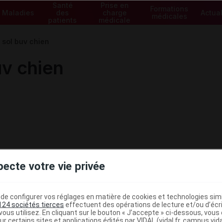
Santé
Prise en
Formations
Maladies
des
charge
Actual
médicales
patients
médicale
ol buv chien
v chien
pecte votre vie privée
e configurer vos réglages en matière de cookies et technologies simil
124 sociétés tierces
effectuent des opérations de lecture et/ou d’écr
ministratives
ous utilisez. En cliquant sur le bouton « J’accepte » ci-dessous, vou
ur certains sites et applications édités par VIDAL (vidal.fr, campus.vidal.