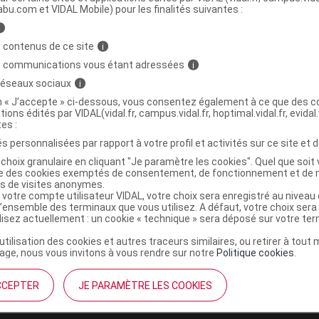
abu.com et VIDAL Mobile) pour les finalités suivantes :
i
 S buv chien 3Fl/150ml
C
 contenus de ce site
i
s communications vous étant adressées
i
3597133067569
 réseaux sociaux
i
03597133067569
on « J’accepte » ci-dessous, vous consentez également à ce que des co
tions édités par VIDAL(vidal.fr, campus.vidal.fr, hoptimal.vidal.fr, evidal.
r
Virbac
tes :
NR
s personnalisées par rapport à votre profil et activités sur ce site et d
choix granulaire en cliquant "Je paramètre les cookies". Quel que soit 
ise des cookies exemptés de consentement, de fonctionnement et de 
es de visites anonymes.
 votre compte utilisateur VIDAL, votre choix sera enregistré au nivea
l’ensemble des terminaux que vous utilisez. A défaut, votre choix ser
ilisez actuellement : un cookie « technique » sera déposé sur votre te
’utilisation des cookies et autres traceurs similaires, ou retirer à tou
ge, nous vous invitons à vous rendre sur notre
Politique cookies
.
CCEPTER
JE PARAMÈTRE LES COOKIES
institutionnel
Espace pa