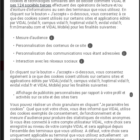
cookies et technologies similaires afin de décider comment VIDAL et
Activa
ses 124 sociétés tierces
effectuent des opérations de lecture et/ou
d’écriture d’informations au sein des terminaux que vous utilisez. En
cliquant sur le bouton « J’accepte » ci-dessous, vous consentez à ce
Voir la fiche laboratoire
que des cookies soient utilisés sur certains sites et applications édités
par VIDAL (vidal.fr, campus.vidal.fr, hoptimal.vidal.fr, evidal.vidal.fr,
fr.m3manabu.com et VIDAL Mobile) pour les finalités suivantes :
Mesure d’audience
i
Personnalisation des contenus de ce site
i
Personnalisation des communications vous étant adressées
i
Interaction avec les réseaux sociaux
i
En cliquant sur le bouton « J’accepte » ci-dessous, vous consentez
également à ce que des cookies soient utilisés sur certains sites et
applications édités par VIDAL(vidal.fr, campus.vidal.fr, hoptimal.vidal.fr,
evidal.vidal.fr et VIDAL Mobile) pour les finalités suivantes :
Affichage de publicités personnalisées par rapport à votre profil et
i
activités sur ce site et des sites tiers
Vous pouvez réaliser un choix granulaire en cliquant "Je paramètre les
cookies". Quel que soit votre choix, vous êtes informé que VIDAL utilise
Espace produit
des cookies exemptés de consentement, de fonctionnement et de
mesure d'audience pour produire des statistiques de visites anonymes.
Boutique
Si vous êtes connecté à votre compte utilisateur VIDAL, votre choix sera
enregistré au niveau de votre compte VIDAL et sera appliqué depuis
VIDAL Expert
l’ensemble des terminaux que vous utilisez. A défaut, votre choix sera
VIDAL Hoptimal
uniquement applicable au terminal que vous utilisez actuellement : un
cookie « technique » sera déposé sur votre terminal pour mémoriser