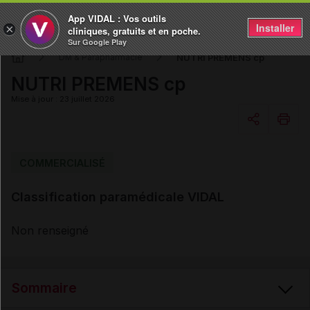
App VIDAL : Vos outils
Installer
×
cliniques, gratuits et en poche.
Sur Google Play
NUTRI PREMENS cp
DM & Parapharmacie
NUTRI PREMENS cp
Mise à jour : 23 juillet 2026
Copier l'url
COMMERCIALISÉ
Classification paramédicale VIDAL
Email
Non renseigné
Sommaire