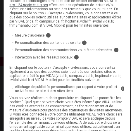
cookies et technologies similaires afin de décider comment VIDAL et
Pronutri
ses 124 sociétés tierces
effectuent des opérations de lecture et/ou
d’écriture d’informations au sein des terminaux que vous utilisez. En
cliquant sur le bouton « J’accepte » ci-dessous, vous consentez à ce
Voir la fiche laboratoire
que des cookies soient utilisés sur certains sites et applications édités
par VIDAL (vidal.fr, campus.vidal.fr, hoptimal.vidal.fr, evidal.vidal.fr,
fr.m3manabu.com et VIDAL Mobile) pour les finalités suivantes :
Mesure d’audience
i
Personnalisation des contenus de ce site
i
Personnalisation des communications vous étant adressées
i
Interaction avec les réseaux sociaux
i
En cliquant sur le bouton « J’accepte » ci-dessous, vous consentez
également à ce que des cookies soient utilisés sur certains sites et
applications édités par VIDAL(vidal.fr, campus.vidal.fr, hoptimal.vidal.fr,
evidal.vidal.fr et VIDAL Mobile) pour les finalités suivantes :
Affichage de publicités personnalisées par rapport à votre profil et
i
activités sur ce site et des sites tiers
Vous pouvez réaliser un choix granulaire en cliquant "Je paramètre les
cookies". Quel que soit votre choix, vous êtes informé que VIDAL utilise
Espace produit
des cookies exemptés de consentement, de fonctionnement et de
mesure d'audience pour produire des statistiques de visites anonymes.
Boutique
Si vous êtes connecté à votre compte utilisateur VIDAL, votre choix sera
enregistré au niveau de votre compte VIDAL et sera appliqué depuis
VIDAL Expert
l’ensemble des terminaux que vous utilisez. A défaut, votre choix sera
VIDAL Hoptimal
uniquement applicable au terminal que vous utilisez actuellement : un
cookie « technique » sera déposé sur votre terminal pour mémoriser