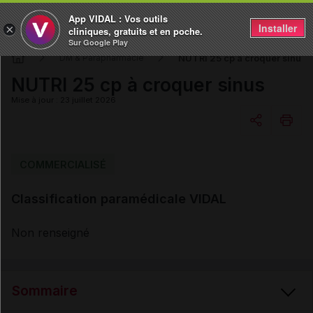
App VIDAL : Vos outils
Installer
×
cliniques, gratuits et en poche.
Sur Google Play
NUTRI 25 cp à croquer sinus
DM & Parapharmacie
NUTRI 25 cp à croquer sinus
Mise à jour : 23 juillet 2026
Copier l'url
COMMERCIALISÉ
Classification paramédicale VIDAL
Email
Non renseigné
Sommaire