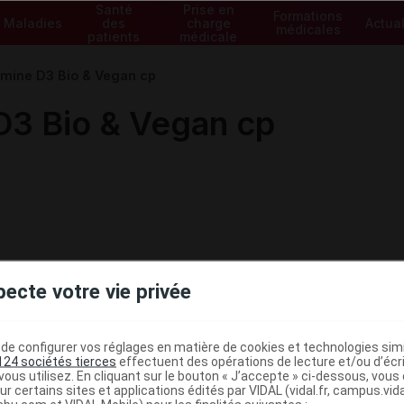
Santé
Prise en
Formations
Maladies
des
charge
Actual
médicales
patients
médicale
mine D3 Bio & Vegan cp
3 Bio & Vegan cp
pecte votre vie privée
e configurer vos réglages en matière de cookies et technologies simil
124 sociétés tierces
effectuent des opérations de lecture et/ou d’écr
ous utilisez. En cliquant sur le bouton « J’accepte » ci-dessous, vou
ministratives
ur certains sites et applications édités par VIDAL (vidal.fr, campus.vidal.