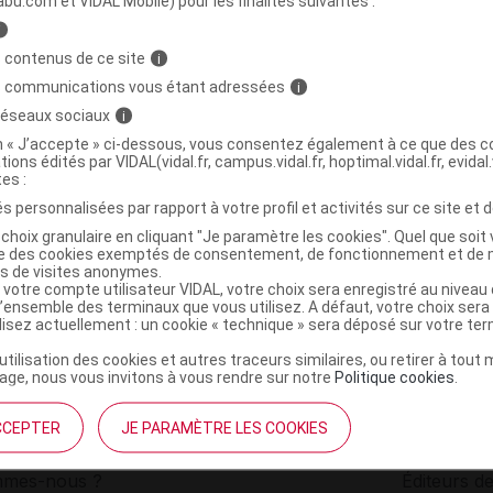
abu.com et VIDAL Mobile) pour les finalités suivantes :
i
tamine D3 Bio & Vegan Cpr B/60
C
 contenus de ce site
i
s communications vous étant adressées
i
 réseaux sociaux
i
3760273201340
on « J’accepte » ci-dessous, vous consentez également à ce que des co
r
Evolupharm
tions édités par VIDAL(vidal.fr, campus.vidal.fr, hoptimal.vidal.fr, evidal.
NR
tes :
s personnalisées par rapport à votre profil et activités sur ce site et d
choix granulaire en cliquant "Je paramètre les cookies". Quel que soit 
ise des cookies exemptés de consentement, de fonctionnement et de 
es de visites anonymes.
 votre compte utilisateur VIDAL, votre choix sera enregistré au nivea
l’ensemble des terminaux que vous utilisez. A défaut, votre choix ser
ilisez actuellement : un cookie « technique » sera déposé sur votre te
’utilisation des cookies et autres traceurs similaires, ou retirer à tou
ge, nous vous invitons à vous rendre sur notre
Politique cookies
.
CCEPTER
JE PARAMÈTRE LES COOKIES
institutionnel
Espace pa
mmes-nous ?
Éditeurs de