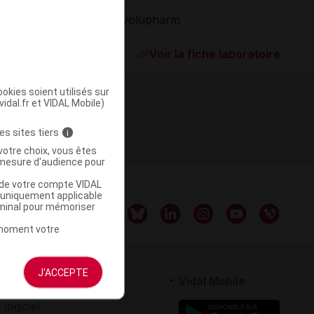
Evolupharm
ommercialisé
Voir la fiche laboratoire
okies soient utilisés sur
vidal.fr et VIDAL Mobile)
es sites tiers
i
votre choix, vous êtes
mesure d'audience pour
u de votre compte VIDAL
a uniquement applicable
rminal pour mémoriser
t moment votre
J'ACCEPTE
rtenaires
Vidal Mobile
 logiciel