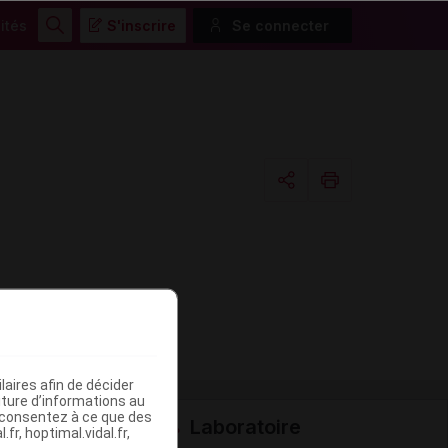
ités
S'inscrire
Se connecter
Rechercher
Copier l'url
Email
aires afin de décider
iture d’informations au
s consentez à ce que des
Laboratoire
fr, hoptimal.vidal.fr,