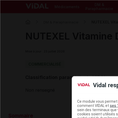
DM &
Médicaments
Parapharmacie
NUTEXEL Vita
DM & Parapharmacie
NUTEXEL Vitamine D
Mise à jour : 23 juillet 2026
COMMERCIALISÉ
Classification paramédicale VIDAL
Vidal res
Non renseigné
Ce module vous permet d
comment VIDAL et
ses 
sein des terminaux que v
Données ad
cookies soient utilisés s
Sommaire