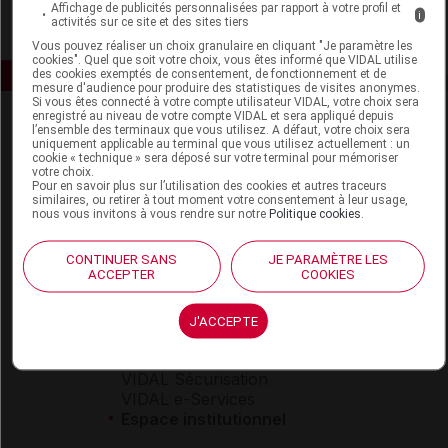
Affichage de publicités personnalisées par rapport à votre profil et
i
activités sur ce site et des sites tiers
Vous pouvez réaliser un choix granulaire en cliquant "Je paramètre les
cookies". Quel que soit votre choix, vous êtes informé que VIDAL utilise
des cookies exemptés de consentement, de fonctionnement et de
mesure d'audience pour produire des statistiques de visites anonymes.
Si vous êtes connecté à votre compte utilisateur VIDAL, votre choix sera
enregistré au niveau de votre compte VIDAL et sera appliqué depuis
l’ensemble des terminaux que vous utilisez. A défaut, votre choix sera
uniquement applicable au terminal que vous utilisez actuellement : un
cookie « technique » sera déposé sur votre terminal pour mémoriser
votre choix.
Pour en savoir plus sur l’utilisation des cookies et autres traceurs
similaires, ou retirer à tout moment votre consentement à leur usage,
nous vous invitons à vous rendre sur notre
Politique cookies
.
Espace produit
Boutique
CONTINUER SANS
JE PARAMÈTRE LES
ACCEPTER
COOKIES
VIDAL Expert
VIDAL Hoptimal
eVIDAL
J'ACCEPTE
VIDAL Mobile
VIDAL widget
VIDAL Sécurisation
VIDAL e-Services
Espace institutionnel