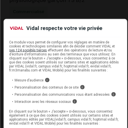
physiologique garçon T3 B/2
Commercialisé
Vidal respecte votre vie privée
Code EAN
4008600280699
Labo. Distributeur
Allègre Puériculture
Remboursement
NR
Ce module vous permet de configurer vos réglages en matière de
cookies et technologies similaires afin de décider comment VIDAL et
ses 124 sociétés tierces
effectuent des opérations de lecture et/ou
d’écriture d’informations au sein des terminaux que vous utilisez. En
cliquant sur le bouton « J’accepte » ci-dessous, vous consentez à ce
que des cookies soient utilisés sur certains sites et applications édités
par VIDAL (vidal.fr, campus.vidal.fr, hoptimal.vidal.fr, evidal.vidal.fr,
fr.m3manabu.com et VIDAL Mobile) pour les finalités suivantes :
Laboratoire
Mesure d’audience
i
Personnalisation des contenus de ce site
i
Allègre Puériculture
Personnalisation des communications vous étant adressées
i
Interaction avec les réseaux sociaux
i
Voir la fiche laboratoire
En cliquant sur le bouton « J’accepte » ci-dessous, vous consentez
également à ce que des cookies soient utilisés sur certains sites et
applications édités par VIDAL(vidal.fr, campus.vidal.fr, hoptimal.vidal.fr,
evidal.vidal.fr et VIDAL Mobile) pour les finalités suivantes :