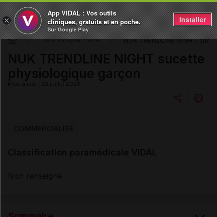
App VIDAL : Vos outils
Installer
×
cliniques, gratuits et en poche.
Sur Google Play
NUK TRENDLINE NIGHT sucett
DM & Parapharmacie
NUK TRENDLINE NIGHT sucette
physiologique garçon
Mise à jour : 23 juillet 2026
Copier l'url
COMMERCIALISÉ
Classification paramédicale VIDAL
Email
Non renseigné
Sommaire