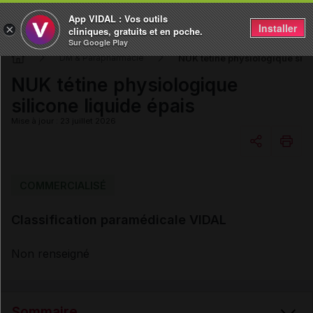
App VIDAL : Vos outils
Installer
×
cliniques, gratuits et en poche.
Sur Google Play
NUK tétine physiologique sili
DM & Parapharmacie
NUK tétine physiologique
silicone liquide épais
Mise à jour : 23 juillet 2026
Copier l'url
COMMERCIALISÉ
Classification paramédicale VIDAL
Email
Non renseigné
Sommaire