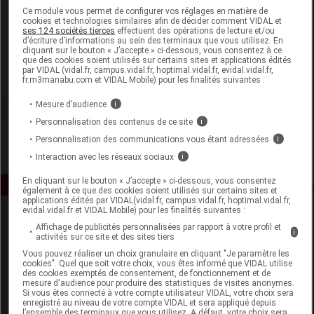
Laboratoire
Ce module vous permet de configurer vos réglages en matière de
cookies et technologies similaires afin de décider comment VIDAL et
ses 124 sociétés tierces
effectuent des opérations de lecture et/ou
d’écriture d’informations au sein des terminaux que vous utilisez. En
Allègre Puériculture
cliquant sur le bouton « J’accepte » ci-dessous, vous consentez à ce
que des cookies soient utilisés sur certains sites et applications édités
par VIDAL (vidal.fr, campus.vidal.fr, hoptimal.vidal.fr, evidal.vidal.fr,
Voir la fiche laboratoire
fr.m3manabu.com et VIDAL Mobile) pour les finalités suivantes :
Mesure d’audience
i
Personnalisation des contenus de ce site
i
Personnalisation des communications vous étant adressées
i
Interaction avec les réseaux sociaux
i
En cliquant sur le bouton « J’accepte » ci-dessous, vous consentez
également à ce que des cookies soient utilisés sur certains sites et
applications édités par VIDAL(vidal.fr, campus.vidal.fr, hoptimal.vidal.fr,
evidal.vidal.fr et VIDAL Mobile) pour les finalités suivantes :
Affichage de publicités personnalisées par rapport à votre profil et
i
activités sur ce site et des sites tiers
Vous pouvez réaliser un choix granulaire en cliquant "Je paramètre les
cookies". Quel que soit votre choix, vous êtes informé que VIDAL utilise
des cookies exemptés de consentement, de fonctionnement et de
mesure d'audience pour produire des statistiques de visites anonymes.
Espace produit
Si vous êtes connecté à votre compte utilisateur VIDAL, votre choix sera
enregistré au niveau de votre compte VIDAL et sera appliqué depuis
Boutique
l’ensemble des terminaux que vous utilisez. A défaut, votre choix sera