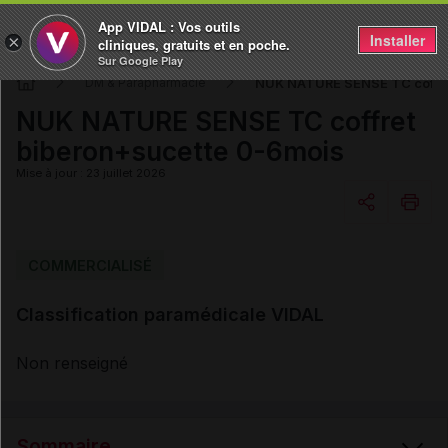
App VIDAL : Vos outils
Installer
×
cliniques, gratuits et en poche.
Sur Google Play
NUK NATURE SENSE TC coffre
DM & Parapharmacie
NUK NATURE SENSE TC coffret
biberon+sucette 0-6mois
Mise à jour : 23 juillet 2026
Copier l'url
COMMERCIALISÉ
Classification paramédicale VIDAL
Email
Non renseigné
Sommaire