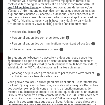
Ce module vous permet de configurer vos réglages en matière de
cookies et technologies similaires afin de décider comment VIDAL et
ses 124 sociétés tierces
effectuent des opérations de lecture et/ou
Allègre Puériculture
d’écriture d’informations au sein des terminaux que vous utilisez. En
cliquant sur le bouton « J’accepte » ci-dessous, vous consentez à ce
que des cookies soient utilisés sur certains sites et applications édités
Voir la fiche laboratoire
par VIDAL (vidal.fr, campus.vidal.fr, hoptimal.vidal.fr, evidal.vidal.fr,
fr.m3manabu.com et VIDAL Mobile) pour les finalités suivantes :
Mesure d’audience
i
Personnalisation des contenus de ce site
i
Personnalisation des communications vous étant adressées
i
Interaction avec les réseaux sociaux
i
En cliquant sur le bouton « J’accepte » ci-dessous, vous consentez
également à ce que des cookies soient utilisés sur certains sites et
applications édités par VIDAL(vidal.fr, campus.vidal.fr, hoptimal.vidal.fr,
evidal.vidal.fr et VIDAL Mobile) pour les finalités suivantes :
Affichage de publicités personnalisées par rapport à votre profil et
i
activités sur ce site et des sites tiers
Vous pouvez réaliser un choix granulaire en cliquant "Je paramètre les
cookies". Quel que soit votre choix, vous êtes informé que VIDAL utilise
des cookies exemptés de consentement, de fonctionnement et de
Espace produit
mesure d'audience pour produire des statistiques de visites anonymes.
Si vous êtes connecté à votre compte utilisateur VIDAL, votre choix sera
enregistré au niveau de votre compte VIDAL et sera appliqué depuis
Boutique
l’ensemble des terminaux que vous utilisez. A défaut, votre choix sera
VIDAL Expert
uniquement applicable au terminal que vous utilisez actuellement : un