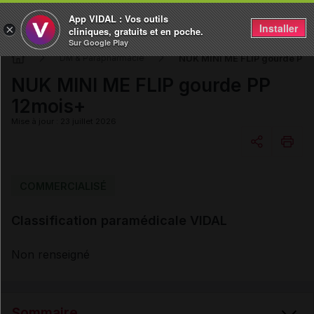
App VIDAL : Vos outils
Installer
×
cliniques, gratuits et en poche.
Sur Google Play
NUK MINI ME FLIP gourde PP 
DM & Parapharmacie
NUK MINI ME FLIP gourde PP
12mois+
Mise à jour : 23 juillet 2026
Copier l'url
COMMERCIALISÉ
Classification paramédicale VIDAL
Email
Non renseigné
Sommaire