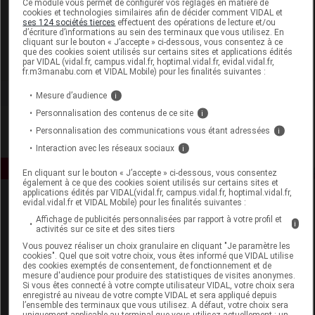
Ce module vous permet de configurer vos réglages en matière de
cookies et technologies similaires afin de décider comment VIDAL et
ses 124 sociétés tierces
effectuent des opérations de lecture et/ou
Allègre Puériculture
d’écriture d’informations au sein des terminaux que vous utilisez. En
cliquant sur le bouton « J’accepte » ci-dessous, vous consentez à ce
que des cookies soient utilisés sur certains sites et applications édités
Voir la fiche laboratoire
par VIDAL (vidal.fr, campus.vidal.fr, hoptimal.vidal.fr, evidal.vidal.fr,
fr.m3manabu.com et VIDAL Mobile) pour les finalités suivantes :
Mesure d’audience
i
Personnalisation des contenus de ce site
i
Personnalisation des communications vous étant adressées
i
Interaction avec les réseaux sociaux
i
En cliquant sur le bouton « J’accepte » ci-dessous, vous consentez
également à ce que des cookies soient utilisés sur certains sites et
applications édités par VIDAL(vidal.fr, campus.vidal.fr, hoptimal.vidal.fr,
evidal.vidal.fr et VIDAL Mobile) pour les finalités suivantes :
Affichage de publicités personnalisées par rapport à votre profil et
i
activités sur ce site et des sites tiers
Vous pouvez réaliser un choix granulaire en cliquant "Je paramètre les
cookies". Quel que soit votre choix, vous êtes informé que VIDAL utilise
des cookies exemptés de consentement, de fonctionnement et de
Espace produit
mesure d'audience pour produire des statistiques de visites anonymes.
Si vous êtes connecté à votre compte utilisateur VIDAL, votre choix sera
enregistré au niveau de votre compte VIDAL et sera appliqué depuis
Boutique
l’ensemble des terminaux que vous utilisez. A défaut, votre choix sera
VIDAL Expert
uniquement applicable au terminal que vous utilisez actuellement : un