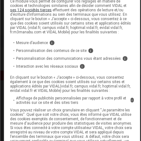
Ce module vous permet de configurer vos réglages en matière de
cookies et technologies similaires afin de décider comment VIDAL et
ses 124 sociétés tierces
effectuent des opérations de lecture et/ou
Allègre Puériculture
d’écriture d’informations au sein des terminaux que vous utilisez. En
cliquant sur le bouton « J’accepte » ci-dessous, vous consentez à ce
que des cookies soient utilisés sur certains sites et applications édités
Voir la fiche laboratoire
par VIDAL (vidal.fr, campus.vidal.fr, hoptimal.vidal.fr, evidal.vidal.fr,
fr.m3manabu.com et VIDAL Mobile) pour les finalités suivantes :
Mesure d’audience
i
Personnalisation des contenus de ce site
i
Personnalisation des communications vous étant adressées
i
Interaction avec les réseaux sociaux
i
En cliquant sur le bouton « J’accepte » ci-dessous, vous consentez
également à ce que des cookies soient utilisés sur certains sites et
applications édités par VIDAL(vidal.fr, campus.vidal.fr, hoptimal.vidal.fr,
evidal.vidal.fr et VIDAL Mobile) pour les finalités suivantes :
Affichage de publicités personnalisées par rapport à votre profil et
i
activités sur ce site et des sites tiers
Vous pouvez réaliser un choix granulaire en cliquant "Je paramètre les
cookies". Quel que soit votre choix, vous êtes informé que VIDAL utilise
des cookies exemptés de consentement, de fonctionnement et de
Espace produit
mesure d'audience pour produire des statistiques de visites anonymes.
Si vous êtes connecté à votre compte utilisateur VIDAL, votre choix sera
enregistré au niveau de votre compte VIDAL et sera appliqué depuis
Boutique
l’ensemble des terminaux que vous utilisez. A défaut, votre choix sera
VIDAL Expert
uniquement applicable au terminal que vous utilisez actuellement : un