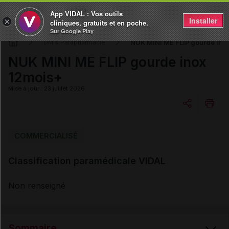
App VIDAL : Vos outils
Installer
×
cliniques, gratuits et en poche.
Sur Google Play
NUK MINI ME FLIP gourde ino
DM & Parapharmacie
NUK MINI ME FLIP gourde inox
12mois+
Mise à jour : 23 juillet 2026
Copier l'url
COMMERCIALISÉ
Classification paramédicale VIDAL
Email
Non renseigné
Sommaire