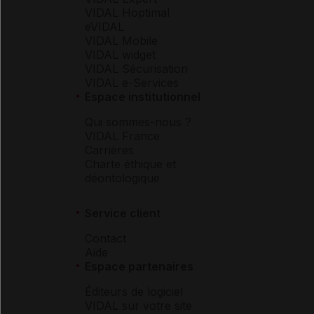
VIDAL Hoptimal
eVIDAL
VIDAL Mobile
VIDAL widget
VIDAL Sécurisation
VIDAL e-Services
Espace institutionnel
Qui sommes-nous ?
VIDAL France
Carrières
Charte éthique et
déontologique
Service client
Contact
Aide
Espace partenaires
Éditeurs de logiciel
VIDAL sur votre site