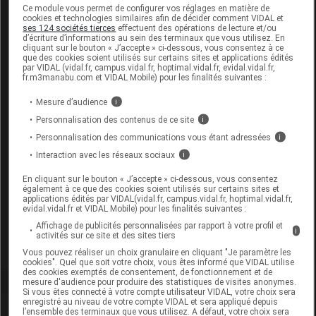
Labo. Distributeur
Allègre Puériculture
Ce module vous permet de configurer vos réglages en matière de
cookies et technologies similaires afin de décider comment VIDAL et
Remboursement
NR
ses 124 sociétés tierces
effectuent des opérations de lecture et/ou
d’écriture d’informations au sein des terminaux que vous utilisez. En
cliquant sur le bouton « J’accepte » ci-dessous, vous consentez à ce
que des cookies soient utilisés sur certains sites et applications édités
par VIDAL (vidal.fr, campus.vidal.fr, hoptimal.vidal.fr, evidal.vidal.fr,
fr.m3manabu.com et VIDAL Mobile) pour les finalités suivantes :
NUK GENIUS Sucette physiologique
Mesure d’audience
i
téterelle silicone fille T3 B/2
Personnalisation des contenus de ce site
i
Personnalisation des communications vous étant adressées
i
Supprimé
Interaction avec les réseaux sociaux
i
En cliquant sur le bouton « J’accepte » ci-dessous, vous consentez
Code EAN
4008600280088
également à ce que des cookies soient utilisés sur certains sites et
applications édités par VIDAL(vidal.fr, campus.vidal.fr, hoptimal.vidal.fr,
Labo. Distributeur
Efficare
evidal.vidal.fr et VIDAL Mobile) pour les finalités suivantes :
Remboursement
NR
Affichage de publicités personnalisées par rapport à votre profil et
i
activités sur ce site et des sites tiers
Vous pouvez réaliser un choix granulaire en cliquant "Je paramètre les
cookies". Quel que soit votre choix, vous êtes informé que VIDAL utilise
des cookies exemptés de consentement, de fonctionnement et de
mesure d'audience pour produire des statistiques de visites anonymes.
Si vous êtes connecté à votre compte utilisateur VIDAL, votre choix sera
enregistré au niveau de votre compte VIDAL et sera appliqué depuis
Laboratoire
l’ensemble des terminaux que vous utilisez. A défaut, votre choix sera