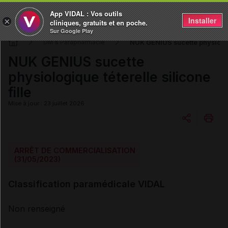
App VIDAL : Vos outils
Installer
×
cliniques, gratuits et en poche.
Sur Google Play
NUK GENIUS sucette physiologi
DM & Parapharmacie
NUK GENIUS sucette
physiologique téterelle silicone
fille
Mise à jour : 23 juillet 2026
Copier l'url
ARRÊT DE COMMERCIALISATION
(31/05/2023)
Email
Classification paramédicale VIDAL
Non renseigné