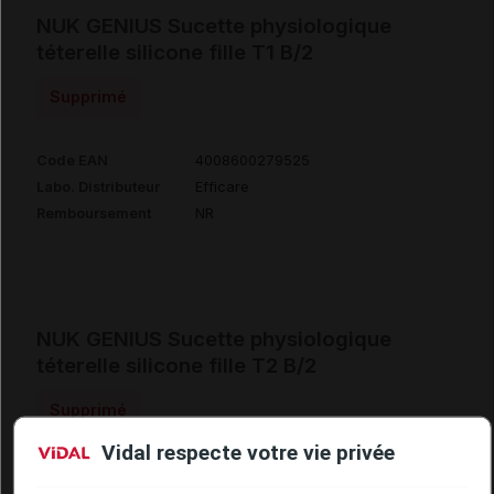
NUK GENIUS Sucette physiologique
téterelle silicone fille T1 B/2
Supprimé
Code EAN
4008600279525
Labo. Distributeur
Efficare
Remboursement
NR
NUK GENIUS Sucette physiologique
téterelle silicone fille T2 B/2
Supprimé
Vidal respecte votre vie privée
Code EAN
4008600280002