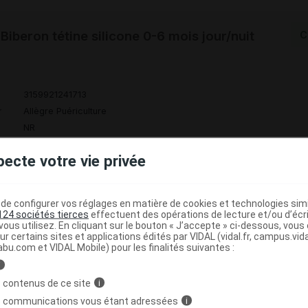
iberon tétine silicone 0-6 mois jour/nuit
C
3159921241713
r
Allègre Puériculture
NR
pecte votre vie privée
e configurer vos réglages en matière de cookies et technologies simil
iberon tétine silicone 0-6 mois mixte 150ml
C
124 sociétés tierces
effectuent des opérations de lecture et/ou d’écr
ous utilisez. En cliquant sur le bouton « J’accepte » ci-dessous, vou
ur certains sites et applications édités par VIDAL (vidal.fr, campus.vidal.
abu.com et VIDAL Mobile) pour les finalités suivantes :
3159921229773
r
Allègre Puériculture
i
NR
 contenus de ce site
i
s communications vous étant adressées
i