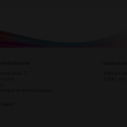
institutionnel
Espace pa
mmes-nous ?
Éditeurs de
France
VIDAL sur 
es
éthique et déontologique
 client