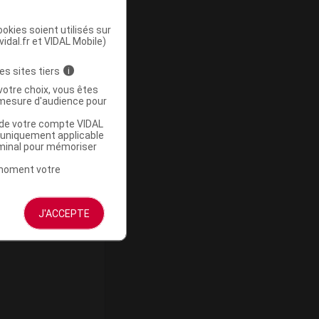
okies soient utilisés sur
vidal.fr et VIDAL Mobile)
ommercialisé
es sites tiers
i
votre choix, vous êtes
mesure d'audience pour
u de votre compte VIDAL
a uniquement applicable
rminal pour mémoriser
t moment votre
ommercialisé
J'ACCEPTE