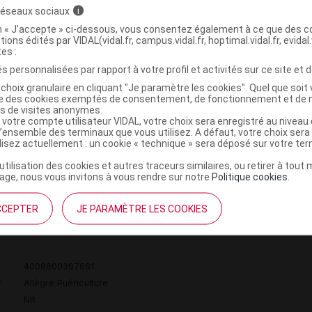
 réseaux sociaux
i
on « J’accepte » ci-dessous, vous consentez également à ce que des co
tions édités par VIDAL(vidal.fr, campus.vidal.fr, hoptimal.vidal.fr, evidal.
iberon tétine silicone 0-6 mois mixte 300ml
C
tes :
s personnalisées par rapport à votre profil et activités sur ce site et d
choix granulaire en cliquant "Je paramètre les cookies". Quel que soit 
3159921229780
ise des cookies exemptés de consentement, de fonctionnement et de 
es de visites anonymes.
r
Allègre Puériculture
 votre compte utilisateur VIDAL, votre choix sera enregistré au nivea
NR
l’ensemble des terminaux que vous utilisez. A défaut, votre choix ser
ilisez actuellement : un cookie « technique » sera déposé sur votre te
’utilisation des cookies et autres traceurs similaires, ou retirer à tou
ge, nous vous invitons à vous rendre sur notre
Politique cookies
.
iberon tétine silicone 0-6 mois mixte nuit
C
CCEPTER
JE PARAMÈTRE LES COOKIES
4008600397861
r
Allègre Puériculture
NR