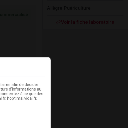
Allègre Puériculture
ommercialisé
Voir la fiche laboratoire
aires afin de décider
ommercialisé
iture d’informations au
s consentez à ce que des
fr, hoptimal.vidal.fr,