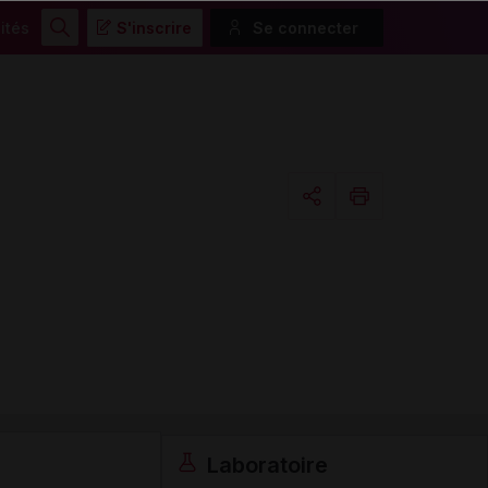
ités
S'inscrire
Se connecter
Rechercher
Copier l'url
Email
Laboratoire