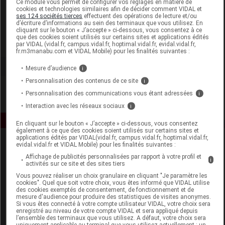
Ce module vous permet de configurer vos réglages en matière de
cookies et technologies similaires afin de décider comment VIDAL et
ses 124 sociétés tierces
effectuent des opérations de lecture et/ou
Allègre Puériculture
d’écriture d’informations au sein des terminaux que vous utilisez. En
cliquant sur le bouton « J’accepte » ci-dessous, vous consentez à ce
que des cookies soient utilisés sur certains sites et applications édités
Voir la fiche laboratoire
par VIDAL (vidal.fr, campus.vidal.fr, hoptimal.vidal.fr, evidal.vidal.fr,
fr.m3manabu.com et VIDAL Mobile) pour les finalités suivantes :
Mesure d’audience
i
Personnalisation des contenus de ce site
i
Personnalisation des communications vous étant adressées
i
Interaction avec les réseaux sociaux
i
En cliquant sur le bouton « J’accepte » ci-dessous, vous consentez
également à ce que des cookies soient utilisés sur certains sites et
applications édités par VIDAL(vidal.fr, campus.vidal.fr, hoptimal.vidal.fr,
evidal.vidal.fr et VIDAL Mobile) pour les finalités suivantes :
Affichage de publicités personnalisées par rapport à votre profil et
i
activités sur ce site et des sites tiers
Vous pouvez réaliser un choix granulaire en cliquant "Je paramètre les
cookies". Quel que soit votre choix, vous êtes informé que VIDAL utilise
des cookies exemptés de consentement, de fonctionnement et de
Espace produit
mesure d'audience pour produire des statistiques de visites anonymes.
Si vous êtes connecté à votre compte utilisateur VIDAL, votre choix sera
enregistré au niveau de votre compte VIDAL et sera appliqué depuis
Boutique
l’ensemble des terminaux que vous utilisez. A défaut, votre choix sera
VIDAL Expert
uniquement applicable au terminal que vous utilisez actuellement : un