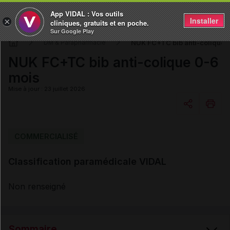
App VIDAL : Vos outils
Installer
×
cliniques, gratuits et en poche.
Sur Google Play
NUK FC+TC bib anti-colique 
DM & Parapharmacie
NUK FC+TC bib anti-colique 0-6
mois
Mise à jour : 23 juillet 2026
Copier l'url
COMMERCIALISÉ
Classification paramédicale VIDAL
Email
Non renseigné
Sommaire