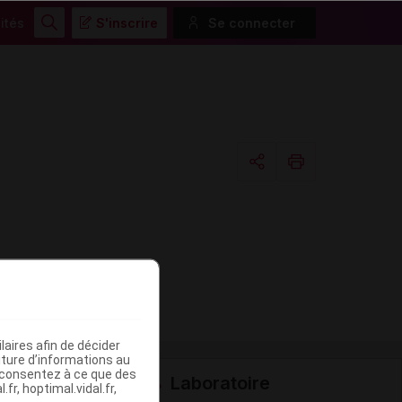
ités
S'inscrire
Se connecter
Rechercher
Copier l'url
Email
aires afin de décider
iture d’informations au
s consentez à ce que des
Laboratoire
fr, hoptimal.vidal.fr,