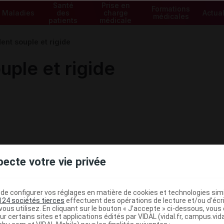
Santé
Prise en
Formations
Maladies
des
charge
Actual
médicales
patients
médicale
nt souple et rigide
ple et rigide
pecte votre vie privée
e configurer vos réglages en matière de cookies et technologies simil
124 sociétés tierces
effectuent des opérations de lecture et/ou d’écr
ous utilisez. En cliquant sur le bouton « J’accepte » ci-dessous, vou
ministratives
ur certains sites et applications édités par VIDAL (vidal.fr, campus.vidal.