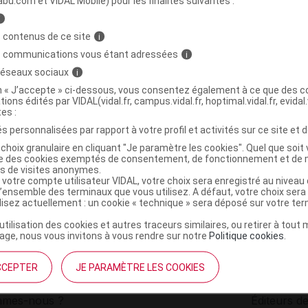
abu.com et VIDAL Mobile) pour les finalités suivantes :
i
dent souple et rigide B/2
C
 contenus de ce site
i
s communications vous étant adressées
i
 réseaux sociaux
i
3159925601018
on « J’accepte » ci-dessous, vous consentez également à ce que des co
r
Allègre Puériculture
tions édités par VIDAL(vidal.fr, campus.vidal.fr, hoptimal.vidal.fr, evidal.
NR
tes :
s personnalisées par rapport à votre profil et activités sur ce site et d
choix granulaire en cliquant "Je paramètre les cookies". Quel que soit 
ise des cookies exemptés de consentement, de fonctionnement et de 
es de visites anonymes.
 votre compte utilisateur VIDAL, votre choix sera enregistré au nivea
l’ensemble des terminaux que vous utilisez. A défaut, votre choix ser
ilisez actuellement : un cookie « technique » sera déposé sur votre te
’utilisation des cookies et autres traceurs similaires, ou retirer à tou
ge, nous vous invitons à vous rendre sur notre
Politique cookies
.
CCEPTER
JE PARAMÈTRE LES COOKIES
institutionnel
Espace pa
mmes-nous ?
Éditeurs de