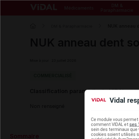
DM &
Médicaments
Parapharmacie
NUK anneau de
DM & Parapharmacie
NUK anneau dent sou
Mise à jour : 23 juillet 2026
COMMERCIALISÉ
Classification paramédicale VIDAL
Vidal res
Non renseigné
Ce module vous permet d
comment VIDAL et
ses 
sein des terminaux que v
Données ad
cookies soient utilisés s
Sommaire