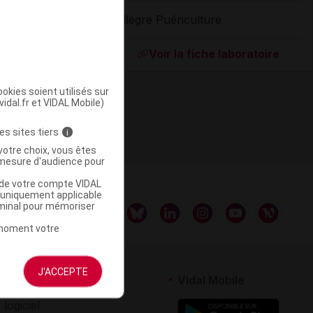
Allègre Puériculture
ommercialisé
Voir la fiche laboratoire
okies soient utilisés sur
vidal.fr et VIDAL Mobile)
es sites tiers
i
votre choix, vous êtes
mesure d'audience pour
u de votre compte VIDAL
a uniquement applicable
rminal pour mémoriser
t moment votre
J'ACCEPTE
rtenaires
Vidal Mobile
 logiciel