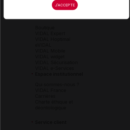
J'ACCEPTE
Espace produit
Boutique
VIDAL Expert
VIDAL Hoptimal
eVIDAL
VIDAL Mobile
VIDAL widget
VIDAL Sécurisation
VIDAL e-Services
Espace institutionnel
Qui sommes-nous ?
VIDAL France
Carrières
Charte éthique et
déontologique
Service client