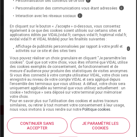
Personnalisation des contenus de ce site
i
Personnalisation des communications vous étant adressées
i
Interaction avec les réseaux sociaux
i
En cliquant sur le bouton « J’accepte » ci-dessous, vous consentez
également à ce que des cookies soient utilisés sur certains sites et
Laboratoire
applications édités par VIDAL(vidal.fr, campus.vidal.fr, hoptimal.vidal.fr,
evidal.vidal.fr et VIDAL Mobile) pour les finalités suivantes :
Affichage de publicités personnalisées par rapport à votre profil et
Nuby New Valmar
i
activités sur ce site et des sites tiers
Vous pouvez réaliser un choix granulaire en cliquant "Je paramètre les
cookies". Quel que soit votre choix, vous êtes informé que VIDAL utilise
Voir la fiche laboratoire
des cookies exemptés de consentement, de fonctionnement et de
mesure d'audience pour produire des statistiques de visites anonymes.
Si vous êtes connecté à votre compte utilisateur VIDAL, votre choix sera
enregistré au niveau de votre compte VIDAL et sera appliqué depuis
l’ensemble des terminaux que vous utilisez. A défaut, votre choix sera
uniquement applicable au terminal que vous utilisez actuellement : un
cookie « technique » sera déposé sur votre terminal pour mémoriser
votre choix.
Pour en savoir plus sur l’utilisation des cookies et autres traceurs
similaires, ou retirer à tout moment votre consentement à leur usage,
nous vous invitons à vous rendre sur notre
Politique cookies
.
CONTINUER SANS
JE PARAMÈTRE LES
ACCEPTER
COOKIES