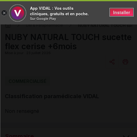
App VIDAL : Vos outils
Installer
×
cliniques, gratuits et en poche.
Sur Google Play
NUBY NATURAL TOUCH sucette
DM & Parapharmacie
NUBY NATURAL TOUCH sucette
flex cerise +6mois
Mise à jour : 23 juillet 2026
Copier l'url
COMMERCIALISÉ
Classification paramédicale VIDAL
Email
Non renseigné
Sommaire