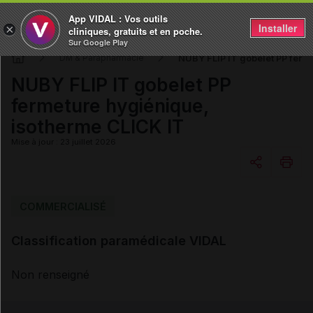
App VIDAL : Vos outils
Installer
×
cliniques, gratuits et en poche.
Sur Google Play
NUBY FLIP IT gobelet PP ferm
DM & Parapharmacie
NUBY FLIP IT gobelet PP
fermeture hygiénique,
isotherme CLICK IT
Mise à jour : 23 juillet 2026
Copier l'url
COMMERCIALISÉ
Classification paramédicale VIDAL
Email
Non renseigné