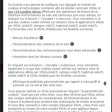
Laboratoire
Ce module vous permet de configurer vos réglages en matière de
cookies et technologies similaires afin de décider comment VIDAL et
ses 124 sociétés tierces
effectuent des opérations de lecture et/ou
d’écriture d’informations au sein des terminaux que vous utilisez. En
Nuby New Valmar
cliquant sur le bouton « J’accepte » ci-dessous, vous consentez à ce
que des cookies soient utilisés sur certains sites et applications édités
par VIDAL (vidal.fr, campus.vidal.fr, hoptimal.vidal.fr, evidal.vidal.fr,
Voir la fiche laboratoire
fr.m3manabu.com et VIDAL Mobile) pour les finalités suivantes :
Mesure d’audience
i
Personnalisation des contenus de ce site
i
Personnalisation des communications vous étant adressées
i
Interaction avec les réseaux sociaux
i
En cliquant sur le bouton « J’accepte » ci-dessous, vous consentez
également à ce que des cookies soient utilisés sur certains sites et
applications édités par VIDAL(vidal.fr, campus.vidal.fr, hoptimal.vidal.fr,
evidal.vidal.fr et VIDAL Mobile) pour les finalités suivantes :
Affichage de publicités personnalisées par rapport à votre profil et
i
activités sur ce site et des sites tiers
Vous pouvez réaliser un choix granulaire en cliquant "Je paramètre les
cookies". Quel que soit votre choix, vous êtes informé que VIDAL utilise
des cookies exemptés de consentement, de fonctionnement et de
mesure d'audience pour produire des statistiques de visites anonymes.
Espace produit
Si vous êtes connecté à votre compte utilisateur VIDAL, votre choix sera
enregistré au niveau de votre compte VIDAL et sera appliqué depuis