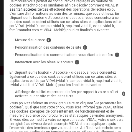
Ce module vous permet de configurer vos réglages en matière de
cookies et technologies similaires afin de décider comment VIDAL et
ses 124 sociétés tierces
effectuent des opérations de lecture et/ou
Nuby New Valmar
d’écriture d’informations au sein des terminaux que vous utilisez. En
cliquant sur le bouton « J’accepte » ci-dessous, vous consentez à ce
que des cookies soient utilisés sur certains sites et applications édités
Voir la fiche laboratoire
par VIDAL (vidal.fr, campus.vidal.fr, hoptimal.vidal.fr, evidal.vidal.fr,
fr.m3manabu.com et VIDAL Mobile) pour les finalités suivantes :
Mesure d’audience
i
Personnalisation des contenus de ce site
i
Personnalisation des communications vous étant adressées
i
Interaction avec les réseaux sociaux
i
En cliquant sur le bouton « J’accepte » ci-dessous, vous consentez
également à ce que des cookies soient utilisés sur certains sites et
applications édités par VIDAL(vidal.fr, campus.vidal.fr, hoptimal.vidal.fr,
evidal.vidal.fr et VIDAL Mobile) pour les finalités suivantes :
Affichage de publicités personnalisées par rapport à votre profil et
i
activités sur ce site et des sites tiers
Vous pouvez réaliser un choix granulaire en cliquant "Je paramètre les
cookies". Quel que soit votre choix, vous êtes informé que VIDAL utilise
des cookies exemptés de consentement, de fonctionnement et de
Espace produit
mesure d'audience pour produire des statistiques de visites anonymes.
Si vous êtes connecté à votre compte utilisateur VIDAL, votre choix sera
enregistré au niveau de votre compte VIDAL et sera appliqué depuis
Boutique
l’ensemble des terminaux que vous utilisez. A défaut, votre choix sera
VIDAL Expert
uniquement applicable au terminal que vous utilisez actuellement : un