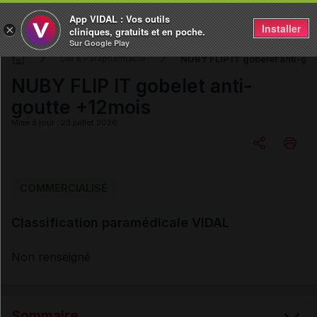
App VIDAL : Vos outils
Installer
×
cliniques, gratuits et en poche.
Sur Google Play
NUBY FLIP IT gobelet anti-go
DM & Parapharmacie
NUBY FLIP IT gobelet anti-
goutte +12mois
Mise à jour : 23 juillet 2026
Copier l'url
COMMERCIALISÉ
Classification paramédicale VIDAL
Email
Non renseigné
Sommaire