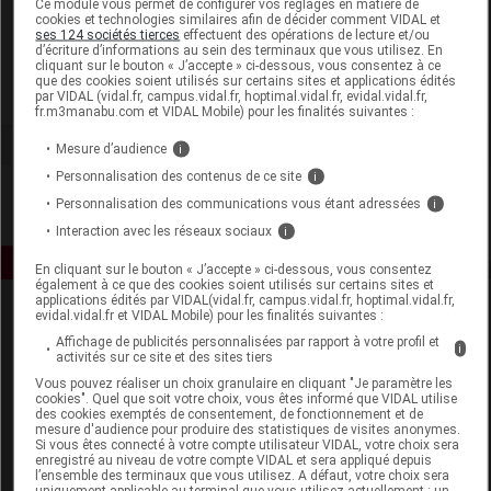
Ce module vous permet de configurer vos réglages en matière de
cookies et technologies similaires afin de décider comment VIDAL et
ses 124 sociétés tierces
effectuent des opérations de lecture et/ou
Novexpert
d’écriture d’informations au sein des terminaux que vous utilisez. En
cliquant sur le bouton « J’accepte » ci-dessous, vous consentez à ce
que des cookies soient utilisés sur certains sites et applications édités
Voir la fiche laboratoire
par VIDAL (vidal.fr, campus.vidal.fr, hoptimal.vidal.fr, evidal.vidal.fr,
fr.m3manabu.com et VIDAL Mobile) pour les finalités suivantes :
Mesure d’audience
i
Personnalisation des contenus de ce site
i
Personnalisation des communications vous étant adressées
i
Interaction avec les réseaux sociaux
i
En cliquant sur le bouton « J’accepte » ci-dessous, vous consentez
également à ce que des cookies soient utilisés sur certains sites et
applications édités par VIDAL(vidal.fr, campus.vidal.fr, hoptimal.vidal.fr,
evidal.vidal.fr et VIDAL Mobile) pour les finalités suivantes :
Affichage de publicités personnalisées par rapport à votre profil et
i
activités sur ce site et des sites tiers
Vous pouvez réaliser un choix granulaire en cliquant "Je paramètre les
cookies". Quel que soit votre choix, vous êtes informé que VIDAL utilise
des cookies exemptés de consentement, de fonctionnement et de
Espace produit
mesure d'audience pour produire des statistiques de visites anonymes.
Si vous êtes connecté à votre compte utilisateur VIDAL, votre choix sera
enregistré au niveau de votre compte VIDAL et sera appliqué depuis
Boutique
l’ensemble des terminaux que vous utilisez. A défaut, votre choix sera
VIDAL Expert
uniquement applicable au terminal que vous utilisez actuellement : un