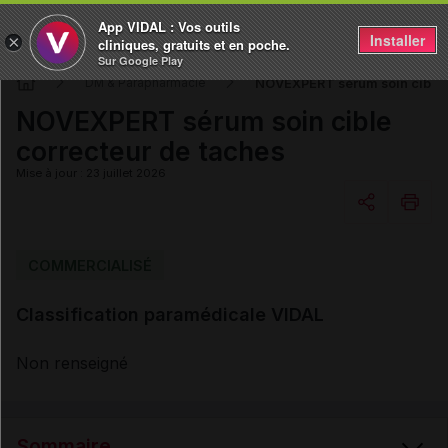
App VIDAL : Vos outils
Installer
×
cliniques, gratuits et en poche.
Sur Google Play
NOVEXPERT sérum soin cible 
DM & Parapharmacie
NOVEXPERT sérum soin cible
correcteur de taches
Mise à jour : 23 juillet 2026
Copier l'url
COMMERCIALISÉ
Classification paramédicale VIDAL
Email
Non renseigné
Sommaire