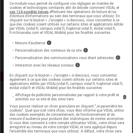
Laboratoire
Ce module vous permet de configurer vos réglages en matière de
cookies et technologies similaires afin de décider comment VIDAL et
ses 124 sociétés tierces
effectuent des opérations de lecture et/ou
d’écriture d’informations au sein des terminaux que vous utilisez. En
Novexpert
cliquant sur le bouton « J’accepte » ci-dessous, vous consentez à ce
que des cookies soient utilisés sur certains sites et applications édités
par VIDAL (vidal.fr, campus.vidal.fr, hoptimal.vidal.fr, evidal.vidal.fr,
Voir la fiche laboratoire
fr.m3manabu.com et VIDAL Mobile) pour les finalités suivantes :
Mesure d’audience
i
Personnalisation des contenus de ce site
i
Personnalisation des communications vous étant adressées
i
Interaction avec les réseaux sociaux
i
En cliquant sur le bouton « J’accepte » ci-dessous, vous consentez
également à ce que des cookies soient utilisés sur certains sites et
applications édités par VIDAL(vidal.fr, campus.vidal.fr, hoptimal.vidal.fr,
evidal.vidal.fr et VIDAL Mobile) pour les finalités suivantes :
Affichage de publicités personnalisées par rapport à votre profil et
i
activités sur ce site et des sites tiers
Vous pouvez réaliser un choix granulaire en cliquant "Je paramètre les
cookies". Quel que soit votre choix, vous êtes informé que VIDAL utilise
des cookies exemptés de consentement, de fonctionnement et de
mesure d'audience pour produire des statistiques de visites anonymes.
Espace produit
Si vous êtes connecté à votre compte utilisateur VIDAL, votre choix sera
enregistré au niveau de votre compte VIDAL et sera appliqué depuis
Boutique
l’ensemble des terminaux que vous utilisez. A défaut, votre choix sera