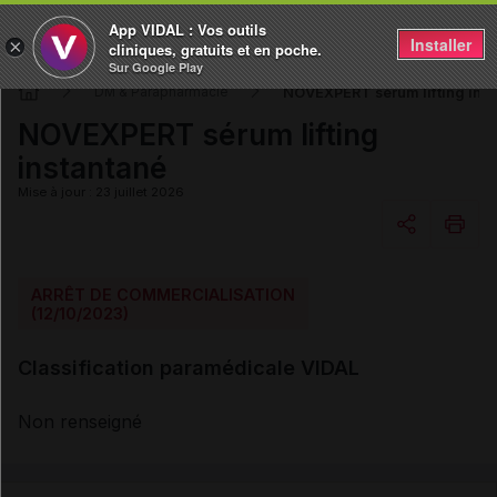
App VIDAL : Vos outils
Installer
×
cliniques, gratuits et en poche.
Sur Google Play
NOVEXPERT sérum lifting inst
DM & Parapharmacie
NOVEXPERT sérum lifting
instantané
Mise à jour : 23 juillet 2026
Copier l'url
ARRÊT DE COMMERCIALISATION
(12/10/2023)
Email
Classification paramédicale VIDAL
Non renseigné