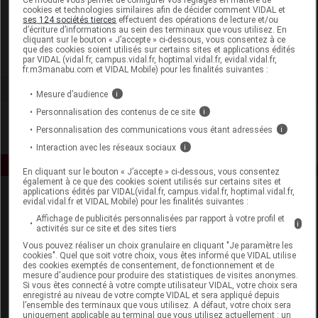
cookies et technologies similaires afin de décider comment VIDAL et
ses 124 sociétés tierces
effectuent des opérations de lecture et/ou
Novexpert
d’écriture d’informations au sein des terminaux que vous utilisez. En
cliquant sur le bouton « J’accepte » ci-dessous, vous consentez à ce
que des cookies soient utilisés sur certains sites et applications édités
Voir la fiche laboratoire
par VIDAL (vidal.fr, campus.vidal.fr, hoptimal.vidal.fr, evidal.vidal.fr,
fr.m3manabu.com et VIDAL Mobile) pour les finalités suivantes :
Mesure d’audience
i
Personnalisation des contenus de ce site
i
Personnalisation des communications vous étant adressées
i
Interaction avec les réseaux sociaux
i
En cliquant sur le bouton « J’accepte » ci-dessous, vous consentez
également à ce que des cookies soient utilisés sur certains sites et
applications édités par VIDAL(vidal.fr, campus.vidal.fr, hoptimal.vidal.fr,
evidal.vidal.fr et VIDAL Mobile) pour les finalités suivantes :
Affichage de publicités personnalisées par rapport à votre profil et
i
activités sur ce site et des sites tiers
Vous pouvez réaliser un choix granulaire en cliquant "Je paramètre les
cookies". Quel que soit votre choix, vous êtes informé que VIDAL utilise
des cookies exemptés de consentement, de fonctionnement et de
Espace produit
mesure d'audience pour produire des statistiques de visites anonymes.
Si vous êtes connecté à votre compte utilisateur VIDAL, votre choix sera
Boutique
enregistré au niveau de votre compte VIDAL et sera appliqué depuis
l’ensemble des terminaux que vous utilisez. A défaut, votre choix sera
VIDAL Expert
uniquement applicable au terminal que vous utilisez actuellement : un