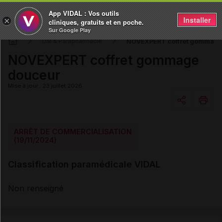
App VIDAL : Vos outils
Installer
×
cliniques, gratuits et en poche.
Sur Google Play
NOVEXPERT coffret gommage
DM & Parapharmacie
NOVEXPERT coffret gommage
douceur
Mise à jour : 23 juillet 2026
Copier l'url
ARRÊT DE COMMERCIALISATION
(19/11/2024)
Email
Classification paramédicale VIDAL
Non renseigné