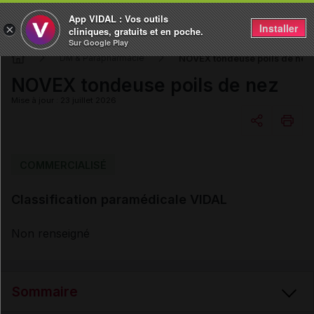
App VIDAL : Vos outils
Installer
×
cliniques, gratuits et en poche.
Sur Google Play
NOVEX tondeuse poils de nez
DM & Parapharmacie
NOVEX tondeuse poils de nez
Mise à jour : 23 juillet 2026
Copier l'url
COMMERCIALISÉ
Classification paramédicale VIDAL
Email
Non renseigné
Sommaire