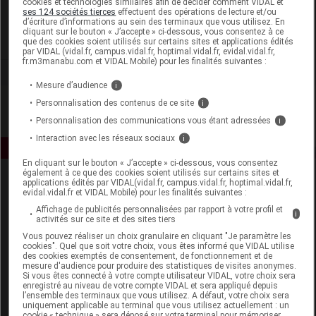
cookies et technologies similaires afin de décider comment VIDAL et
Novex Paris
ses 124 sociétés tierces
effectuent des opérations de lecture et/ou
d’écriture d’informations au sein des terminaux que vous utilisez. En
cliquant sur le bouton « J’accepte » ci-dessous, vous consentez à ce
Voir la fiche laboratoire
que des cookies soient utilisés sur certains sites et applications édités
par VIDAL (vidal.fr, campus.vidal.fr, hoptimal.vidal.fr, evidal.vidal.fr,
fr.m3manabu.com et VIDAL Mobile) pour les finalités suivantes :
Mesure d’audience
i
Personnalisation des contenus de ce site
i
Personnalisation des communications vous étant adressées
i
Interaction avec les réseaux sociaux
i
En cliquant sur le bouton « J’accepte » ci-dessous, vous consentez
également à ce que des cookies soient utilisés sur certains sites et
applications édités par VIDAL(vidal.fr, campus.vidal.fr, hoptimal.vidal.fr,
evidal.vidal.fr et VIDAL Mobile) pour les finalités suivantes :
Affichage de publicités personnalisées par rapport à votre profil et
i
activités sur ce site et des sites tiers
Vous pouvez réaliser un choix granulaire en cliquant "Je paramètre les
cookies". Quel que soit votre choix, vous êtes informé que VIDAL utilise
Espace produit
des cookies exemptés de consentement, de fonctionnement et de
mesure d'audience pour produire des statistiques de visites anonymes.
Boutique
Si vous êtes connecté à votre compte utilisateur VIDAL, votre choix sera
enregistré au niveau de votre compte VIDAL et sera appliqué depuis
VIDAL Expert
l’ensemble des terminaux que vous utilisez. A défaut, votre choix sera
VIDAL Hoptimal
uniquement applicable au terminal que vous utilisez actuellement : un
cookie « technique » sera déposé sur votre terminal pour mémoriser