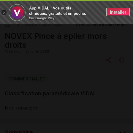
App VIDAL : Vos outils
Installer
×
cliniques, gratuits et en poche.
Sur Google Play
NOVEX Pince à épiler mors dro
DM & Parapharmacie
NOVEX Pince à épiler mors
droits
Mise à jour : 23 juillet 2026
Copier l'url
COMMERCIALISÉ
Classification paramédicale VIDAL
Email
Non renseigné
Sommaire