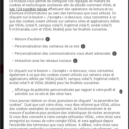
Ce module vous permet de configurer vos réglages en matière de
cookies et technologies similaires afin de décider comment VIDAL et
ses 124 sociétés tierces
effectuent des opérations de lecture et/ou
Novex Paris
d’écriture d’informations au sein des terminaux que vous utilisez. En
cliquant sur le bouton « J’accepte » ci-dessous, vous consentez à ce
que des cookies soient utilisés sur certains sites et applications édités
Voir la fiche laboratoire
par VIDAL (vidal.fr, campus.vidal.fr, hoptimal.vidal.fr, evidal.vidal.fr,
fr.m3manabu.com et VIDAL Mobile) pour les finalités suivantes :
Mesure d’audience
i
Personnalisation des contenus de ce site
i
Personnalisation des communications vous étant adressées
i
Interaction avec les réseaux sociaux
i
En cliquant sur le bouton « J’accepte » ci-dessous, vous consentez
également à ce que des cookies soient utilisés sur certains sites et
applications édités par VIDAL(vidal.fr, campus.vidal.fr, hoptimal.vidal.fr,
evidal.vidal.fr et VIDAL Mobile) pour les finalités suivantes :
Affichage de publicités personnalisées par rapport à votre profil et
i
activités sur ce site et des sites tiers
Vous pouvez réaliser un choix granulaire en cliquant "Je paramètre les
cookies". Quel que soit votre choix, vous êtes informé que VIDAL utilise
des cookies exemptés de consentement, de fonctionnement et de
Espace produit
mesure d'audience pour produire des statistiques de visites anonymes.
Si vous êtes connecté à votre compte utilisateur VIDAL, votre choix sera
enregistré au niveau de votre compte VIDAL et sera appliqué depuis
Boutique
l’ensemble des terminaux que vous utilisez. A défaut, votre choix sera
VIDAL Expert
uniquement applicable au terminal que vous utilisez actuellement : un