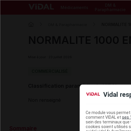
DM &
Médicaments
Parapharmacie
NORMALITE 1
DM & Parapharmacie
NORMALITE 1000 E
Mise à jour : 23 juillet 2026
COMMERCIALISÉ
Classification paramédicale VIDAL
Vidal res
Non renseigné
Ce module vous permet d
comment VIDAL et
ses 
sein des terminaux que v
Données ad
cookies soient utilisés s
Sommaire