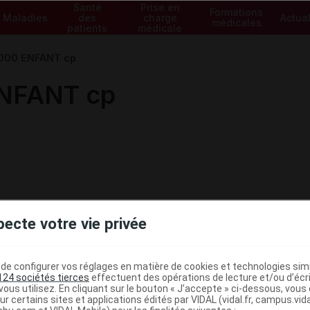
Santé
Prise en
Formations
Maladies
des
charge
Actual
médicales
patients
médicale
000 ENFANT cp
NFANT cp
pecte votre vie privée
e configurer vos réglages en matière de cookies et technologies simil
124 sociétés tierces
effectuent des opérations de lecture et/ou d’écr
ous utilisez. En cliquant sur le bouton « J’accepte » ci-dessous, vou
ministratives
ur certains sites et applications édités par VIDAL (vidal.fr, campus.vidal.