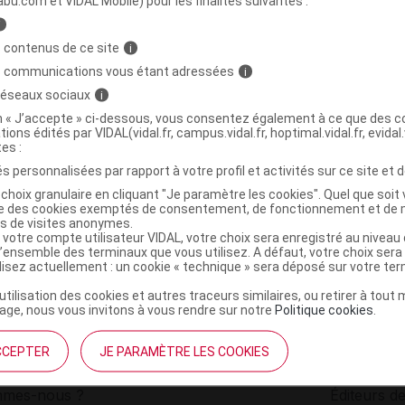
abu.com et VIDAL Mobile) pour les finalités suivantes :
i
1000 ENFANT Cpr B/14
C
 contenus de ce site
i
s communications vous étant adressées
i
 réseaux sociaux
i
3664524000082
on « J’accepte » ci-dessous, vous consentez également à ce que des co
r
Codifra
tions édités par VIDAL(vidal.fr, campus.vidal.fr, hoptimal.vidal.fr, evidal.
NR
tes :
s personnalisées par rapport à votre profil et activités sur ce site et d
choix granulaire en cliquant "Je paramètre les cookies". Quel que soit 
ise des cookies exemptés de consentement, de fonctionnement et de 
es de visites anonymes.
 votre compte utilisateur VIDAL, votre choix sera enregistré au nivea
l’ensemble des terminaux que vous utilisez. A défaut, votre choix ser
ilisez actuellement : un cookie « technique » sera déposé sur votre te
’utilisation des cookies et autres traceurs similaires, ou retirer à tou
ge, nous vous invitons à vous rendre sur notre
Politique cookies
.
CCEPTER
JE PARAMÈTRE LES COOKIES
institutionnel
Espace pa
mmes-nous ?
Éditeurs de