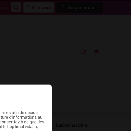
ités
S'inscrire
Se connecter
Rechercher
Copier l'url
Email
aires afin de décider
iture d’informations au
s consentez à ce que des
Laboratoire
fr, hoptimal.vidal.fr,