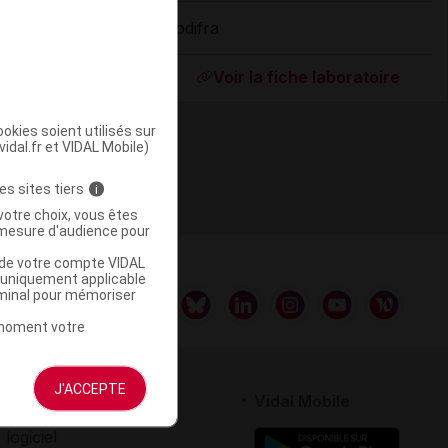
Codifra
ommercialisé
Voir la fiche laboratoire
okies soient utilisés sur
vidal.fr et VIDAL Mobile)
es sites tiers
i
votre choix, vous êtes
mesure d'audience pour
u de votre compte VIDAL
a uniquement applicable
rminal pour mémoriser
t moment votre
J'ACCEPTE
rtenaires
Vidal Mobile
 logiciel