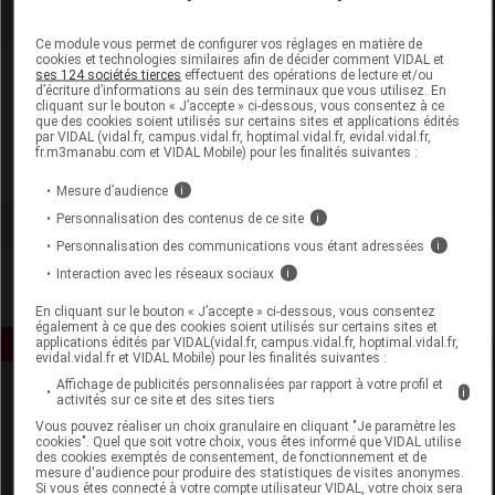
Ce module vous permet de configurer vos réglages en matière de
cookies et technologies similaires afin de décider comment VIDAL et
Laboratoire
ses 124 sociétés tierces
effectuent des opérations de lecture et/ou
d’écriture d’informations au sein des terminaux que vous utilisez. En
cliquant sur le bouton « J’accepte » ci-dessous, vous consentez à ce
LBDV Les Breuvages du Voironnais
que des cookies soient utilisés sur certains sites et applications édités
par VIDAL (vidal.fr, campus.vidal.fr, hoptimal.vidal.fr, evidal.vidal.fr,
fr.m3manabu.com et VIDAL Mobile) pour les finalités suivantes :
Voir la fiche laboratoire
Mesure d’audience
i
Personnalisation des contenus de ce site
i
Personnalisation des communications vous étant adressées
i
Interaction avec les réseaux sociaux
i
En cliquant sur le bouton « J’accepte » ci-dessous, vous consentez
également à ce que des cookies soient utilisés sur certains sites et
applications édités par VIDAL(vidal.fr, campus.vidal.fr, hoptimal.vidal.fr,
evidal.vidal.fr et VIDAL Mobile) pour les finalités suivantes :
Affichage de publicités personnalisées par rapport à votre profil et
i
activités sur ce site et des sites tiers
Vous pouvez réaliser un choix granulaire en cliquant "Je paramètre les
cookies". Quel que soit votre choix, vous êtes informé que VIDAL utilise
des cookies exemptés de consentement, de fonctionnement et de
mesure d'audience pour produire des statistiques de visites anonymes.
Si vous êtes connecté à votre compte utilisateur VIDAL, votre choix sera