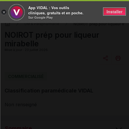
App VIDAL : Vos outils
Installer
×
cliniques, gratuits et en poche.
Sur Google Play
NOIROT prép pour liqueur mir
DM & Parapharmacie
NOIROT prép pour liqueur
mirabelle
Mise à jour : 23 juillet 2026
Copier l'url
COMMERCIALISÉ
Classification paramédicale VIDAL
Email
Non renseigné
Sommaire