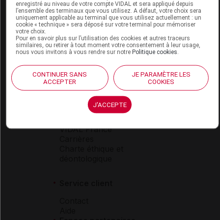
enregistré au niveau de votre compte VIDAL et sera appliqué depuis
Espace produit
l’ensemble des terminaux que vous utilisez. A défaut, votre choix sera
uniquement applicable au terminal que vous utilisez actuellement : un
Boutique
cookie « technique » sera déposé sur votre terminal pour mémoriser
votre choix.
VIDAL Expert
Pour en savoir plus sur l’utilisation des cookies et autres traceurs
VIDAL Hoptimal
similaires, ou retirer à tout moment votre consentement à leur usage,
eVIDAL
nous vous invitons à vous rendre sur notre
Politique cookies
.
VIDAL Mobile
VIDAL widget
CONTINUER SANS
JE PARAMÈTRE LES
VIDAL Sécurisation
ACCEPTER
COOKIES
VIDAL e-Services
Espace institutionnel
J'ACCEPTE
Qui sommes-nous ?
VIDAL France
Carrières
Charte éthique et
déontologique
Service client
Contact
Aide