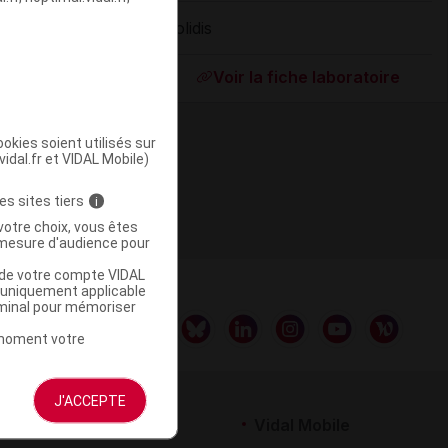
Polidis
ommercialisé
Voir la fiche laboratoire
okies soient utilisés sur
vidal.fr et VIDAL Mobile)
es sites tiers
i
votre choix, vous êtes
mesure d'audience pour
u de votre compte VIDAL
a uniquement applicable
rminal pour mémoriser
t moment votre
J'ACCEPTE
rtenaires
Vidal Mobile