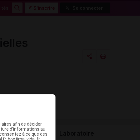
ités
S'inscrire
Se connecter
Rechercher
elles
Copier l'url
Email
aires afin de décider
iture d’informations au
Laboratoire
s consentez à ce que des
fr, hoptimal.vidal.fr,