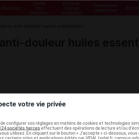
Santé
Prise en
Formations
Maladies
des
charge
Actual
médicales
patients
médicale
ray anti-douleur huiles essentielles
ti-douleur huiles essenti
pecte votre vie privée
e configurer vos réglages en matière de cookies et technologies simil
124 sociétés tierces
effectuent des opérations de lecture et/ou d’écr
ministratives
ous utilisez. En cliquant sur le bouton « J’accepte » ci-dessous, vou
ur certains sites et applications édités par VIDAL (vidal.fr, campus.vidal.