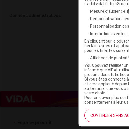
evidal.vidal.fr, fr.m3man
Mesure d’audience
NOCICEPTOL 
Données administratives
Personnalisation des
Fl/100ml
Personnalisation de
Interaction avec les
Code EAN
En cliquant sur le bout
certains sites et applica
Labo. Distributeu
pour les finalités suivan
Remboursement
Affichage de publicité
Vous pouvez réaliser un 
informé que VIDAL util
produire des statistiqu
Si vous êtes connecté à
et sera appliqué depuis 
au terminal que vous ut
votre choix.
Pour en savoir plus sur l
consentement à leur usa
CONTINUER SANS A
Espace produit
Espace 