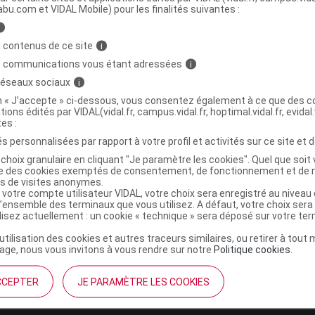
abu.com et VIDAL Mobile) pour les finalités suivantes :
i
Spray anti-douleur aux huiles essentielles
C
 contenus de ce site
i
s communications vous étant adressées
i
 réseaux sociaux
i
3664538000115
on « J’accepte » ci-dessous, vous consentez également à ce que des co
tions édités par VIDAL(vidal.fr, campus.vidal.fr, hoptimal.vidal.fr, evidal.
r
Polidis
tes :
NR
s personnalisées par rapport à votre profil et activités sur ce site et d
choix granulaire en cliquant "Je paramètre les cookies". Quel que soit 
ise des cookies exemptés de consentement, de fonctionnement et de 
es de visites anonymes.
 votre compte utilisateur VIDAL, votre choix sera enregistré au nivea
l’ensemble des terminaux que vous utilisez. A défaut, votre choix ser
ilisez actuellement : un cookie « technique » sera déposé sur votre te
’utilisation des cookies et autres traceurs similaires, ou retirer à tou
ge, nous vous invitons à vous rendre sur notre
Politique cookies
.
CCEPTER
JE PARAMÈTRE LES COOKIES
institutionnel
Espace pa