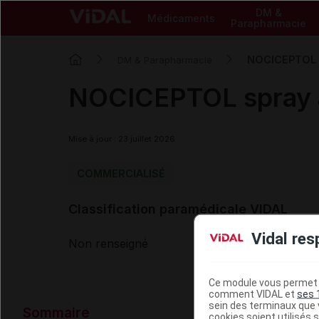
DM &
Médicaments
Parapharmacie
NOCICEPTOL sp
DM & Parapharmacie
NOCICEPTOL spray an
Mise à jour : 23 juillet 2026
COMMERCIALISÉ
Classification paramédicale VIDAL
Vidal res
Non renseigné
Ce module vous permet d
comment VIDAL et
ses 
Données ad
sein des terminaux que v
Sommaire
cookies soient utilisés s