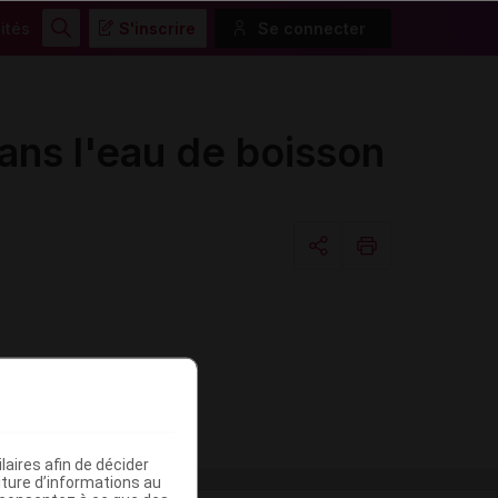
ités
S'inscrire
Se connecter
Rechercher
ans l'eau de boisson
Copier l'url
Email
aires afin de décider
iture d’informations au