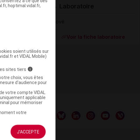
s consentez à ce que des
Laboratoire
fr, hoptimal.vidal.fr,
Biové
ommercialisé
Voir la fiche laboratoire
okies soient utilisés sur
vidal.fr et VIDAL Mobile)
es sites tiers
i
votre choix, vous êtes
mesure d'audience pour
u de votre compte VIDAL
a uniquement applicable
rminal pour mémoriser
t moment votre
J'ACCEPTE