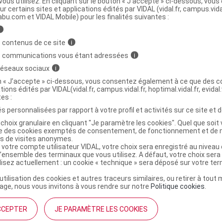
ous utilisez. En cliquant sur le bouton « J’accepte » ci-dessous, vou
ur certains sites et applications édités par VIDAL (vidal.fr, campus.vidal.
ministratives
abu.com et VIDAL Mobile) pour les finalités suivantes :
i
 contenus de ce site
i
0 mg/ml S buv administration dans l'eau de
C
s communications vous étant adressées
i
ins Fl/1l
 réseaux sociaux
i
on « J’accepte » ci-dessous, vous consentez également à ce que des co
tions édités par VIDAL(vidal.fr, campus.vidal.fr, hoptimal.vidal.fr, evidal.
8437009924563
tes :
r
Biové
s personnalisées par rapport à votre profil et activités sur ce site et d
NR
choix granulaire en cliquant "Je paramètre les cookies". Quel que soit 
ise des cookies exemptés de consentement, de fonctionnement et de 
es de visites anonymes.
 votre compte utilisateur VIDAL, votre choix sera enregistré au nivea
l’ensemble des terminaux que vous utilisez. A défaut, votre choix ser
ilisez actuellement : un cookie « technique » sera déposé sur votre te
’utilisation des cookies et autres traceurs similaires, ou retirer à tou
ge, nous vous invitons à vous rendre sur notre
Politique cookies
.
CCEPTER
JE PARAMÈTRE LES COOKIES