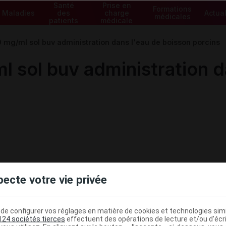
Santé
Prise en
Formations
Maladies
des
charge
Actual
médicales
patients
médicale
mg/ml sol buv administration dans l'eau de boisson porcins
sol buv administration d
pecte votre vie privée
e configurer vos réglages en matière de cookies et technologies simil
124 sociétés tierces
effectuent des opérations de lecture et/ou d’écr