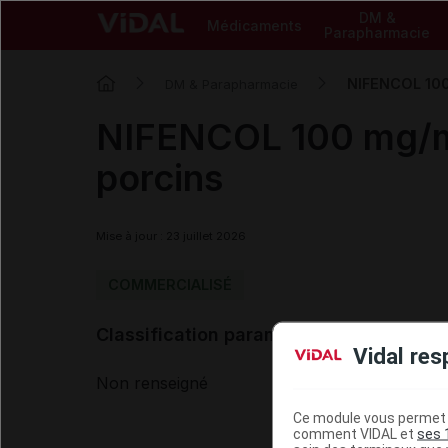
DM &
Médicaments
Parapharmacie
NIFENCOL 100 
DM & Parapharmacie
NIFENCOL 100 mg/ml 
porcins
Mise à jour : 23 juillet 2026
COMMERCIALISÉ
Classification paramédicale VIDAL
Vidal res
Non renseigné
Ce module vous permet d
comment VIDAL et
ses 