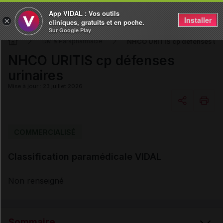
App VIDAL : Vos outils
Installer
×
cliniques, gratuits et en poche.
Sur Google Play
NHCO URITIS cp défenses uri
DM & Parapharmacie
NHCO URITIS cp défenses
urinaires
Mise à jour : 23 juillet 2026
Copier l'url
COMMERCIALISÉ
Classification paramédicale VIDAL
Email
Non renseigné
Sommaire