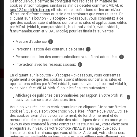
Ce module vous permet de configurer vos réglages en matière de
cookies et technologies similaires afin de décider comment VIDAL et
ses 124 sociétés tierces
effectuent des opérations de lecture et/ou
NHCO Nutrition
d’écriture d’informations au sein des terminaux que vous utilisez. En
cliquant sur le bouton « J’accepte » ci-dessous, vous consentez à ce
que des cookies soient utilisés sur certains sites et applications édités
Voir la fiche laboratoire
par VIDAL (vidal.fr, campus.vidal.fr, hoptimal.vidal.fr, evidal.vidal.fr,
fr.m3manabu.com et VIDAL Mobile) pour les finalités suivantes :
Mesure d’audience
i
Personnalisation des contenus de ce site
i
Personnalisation des communications vous étant adressées
i
Interaction avec les réseaux sociaux
i
En cliquant sur le bouton « J’accepte » ci-dessous, vous consentez
également à ce que des cookies soient utilisés sur certains sites et
applications édités par VIDAL(vidal.fr, campus.vidal.fr, hoptimal.vidal.fr,
evidal.vidal.fr et VIDAL Mobile) pour les finalités suivantes :
Affichage de publicités personnalisées par rapport à votre profil et
i
activités sur ce site et des sites tiers
Vous pouvez réaliser un choix granulaire en cliquant "Je paramètre les
cookies". Quel que soit votre choix, vous êtes informé que VIDAL utilise
des cookies exemptés de consentement, de fonctionnement et de
Espace produit
mesure d'audience pour produire des statistiques de visites anonymes.
Si vous êtes connecté à votre compte utilisateur VIDAL, votre choix sera
enregistré au niveau de votre compte VIDAL et sera appliqué depuis
Boutique
l’ensemble des terminaux que vous utilisez. A défaut, votre choix sera
VIDAL Expert
uniquement applicable au terminal que vous utilisez actuellement : un