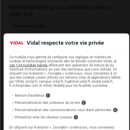
NEXGARD 68 mg Cpr appétent chien 10-
25kg B/6
Commercialisé
Vidal respecte votre vie privée
Code EAN
4028691572664
Code GTIN 14
04028691572664
Labo.
Boehringer Ingelheim Animal
Ce module vous permet de configurer vos réglages en matière de
cookies et technologies similaires afin de décider comment VIDAL et
Distributeur
Health France
ses 124 sociétés tierces
effectuent des opérations de lecture et/ou
d’écriture d’informations au sein des terminaux que vous utilisez. En
Remboursement
NR
cliquant sur le bouton « J’accepte » ci-dessous, vous consentez à ce
que des cookies soient utilisés sur certains sites et applications édités
par VIDAL (vidal.fr, campus.vidal.fr, hoptimal.vidal.fr, evidal.vidal.fr,
fr.m3manabu.com et VIDAL Mobile) pour les finalités suivantes :
Mesure d’audience
i
Personnalisation des contenus de ce site
i
Laboratoire
Personnalisation des communications vous étant adressées
i
Interaction avec les réseaux sociaux
i
Boehringer Ingelheim Animal Health France
En cliquant sur le bouton « J’accepte » ci-dessous, vous consentez