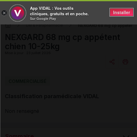
App VIDAL : Vos outils
Installer
×
cliniques, gratuits et en poche.
Sur Google Play
NEXGARD 68 mg cp appétent 
DM & Parapharmacie
NEXGARD 68 mg cp appétent
chien 10-25kg
Mise à jour : 23 juillet 2026
Copier l'url
COMMERCIALISÉ
Classification paramédicale VIDAL
Email
Non renseigné
Sommaire