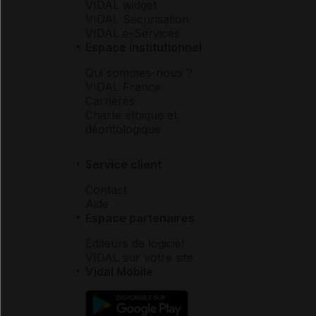
VIDAL widget
VIDAL Sécurisation
VIDAL e-Services
Espace institutionnel
Qui sommes-nous ?
VIDAL France
Carrières
Charte éthique et
déontologique
Service client
Contact
Aide
Espace partenaires
Éditeurs de logiciel
VIDAL sur votre site
Vidal Mobile