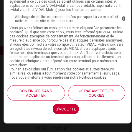
également à ce que des cookies soient utilisés sur certains sites et
Voir la fiche laboratoire
applications édités par VIDAL(vidal.fr, campus.vidal.fr, hoptimal.vidal.fr,
evidal.vidal.fr et VIDAL Mobile) pour les finalités suivantes :
Affichage de publicités personnalisées par rapport à votre profil et
i
activités sur ce site et des sites tiers
Vous pouvez réaliser un choix granulaire en cliquant "Je paramètre les
cookies". Quel que soit votre choix, vous êtes informé que VIDAL utilise
des cookies exemptés de consentement, de fonctionnement et de
mesure d'audience pour produire des statistiques de visites anonymes.
Si vous êtes connecté à votre compte utilisateur VIDAL, votre choix sera
enregistré au niveau de votre compte VIDAL et sera appliqué depuis
l’ensemble des terminaux que vous utilisez. A défaut, votre choix sera
uniquement applicable au terminal que vous utilisez actuellement : un
cookie « technique » sera déposé sur votre terminal pour mémoriser
votre choix.
Pour en savoir plus sur l’utilisation des cookies et autres traceurs
similaires, ou retirer à tout moment votre consentement à leur usage,
nous vous invitons à vous rendre sur notre
Politique cookies
.
CONTINUER SANS
JE PARAMÈTRE LES
Espace produit
ACCEPTER
COOKIES
Boutique
J'ACCEPTE
VIDAL Expert
VIDAL Hoptimal
eVIDAL
VIDAL Mobile