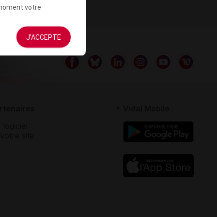
t moment votre
J'ACCEPTE
rtenaires
Vidal Mobile
 logiciel
votre site