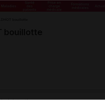
Santé
Prise en
Formations
Maladies
des
charge
Actual
médicales
patients
médicale
DHOT bouillotte
ouillotte
ministratives