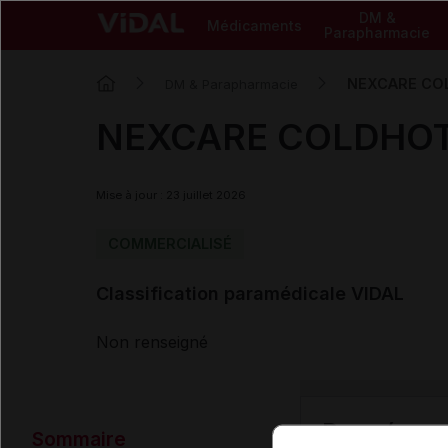
DM &
Médicaments
Parapharmacie
NEXCARE COL
DM & Parapharmacie
NEXCARE COLDHOT b
Mise à jour : 23 juillet 2026
COMMERCIALISÉ
Classification paramédicale VIDAL
Non renseigné
Données ad
Sommaire