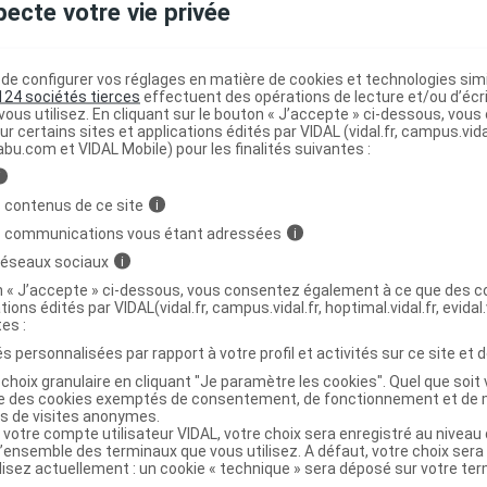
pecte votre vie privée
LDHOT Bouillotte teddy
C
e configurer vos réglages en matière de cookies et technologies simil
124 sociétés tierces
effectuent des opérations de lecture et/ou d’écr
ous utilisez. En cliquant sur le bouton « J’accepte » ci-dessous, vou
7794285
ur certains sites et applications édités par VIDAL (vidal.fr, campus.vidal.
abu.com et VIDAL Mobile) pour les finalités suivantes :
8711428076929
r
3M France
i
NR
 contenus de ce site
i
s communications vous étant adressées
i
 réseaux sociaux
i
on « J’accepte » ci-dessous, vous consentez également à ce que des co
tions édités par VIDAL(vidal.fr, campus.vidal.fr, hoptimal.vidal.fr, evidal.
DHOT Bouillotte tradition
C
tes :
s personnalisées par rapport à votre profil et activités sur ce site et d
choix granulaire en cliquant "Je paramètre les cookies". Quel que soit 
7794262
ise des cookies exemptés de consentement, de fonctionnement et de 
es de visites anonymes.
8711428076844
 votre compte utilisateur VIDAL, votre choix sera enregistré au nivea
r
3M France
l’ensemble des terminaux que vous utilisez. A défaut, votre choix ser
ilisez actuellement : un cookie « technique » sera déposé sur votre te
NR