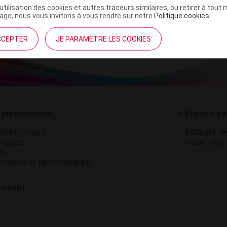
’utilisation des cookies et autres traceurs similaires, ou retirer à tou
ge, nous vous invitons à vous rendre sur notre
Politique cookies
.
CCEPTER
JE PARAMÈTRE LES COOKIES
institutionnel
Espace pa
mmes-nous ?
Éditeurs de
France
VIDAL sur 
es
éthique et déontologique
 client