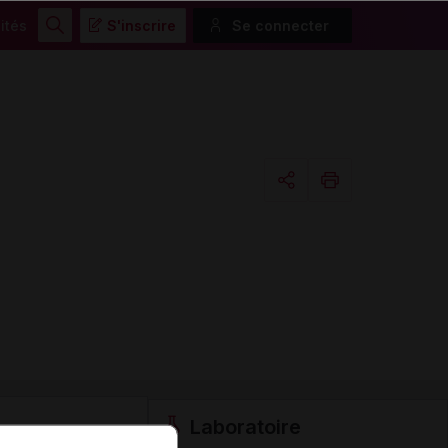
ités
S'inscrire
Se connecter
Rechercher
Copier l'url
Email
Laboratoire