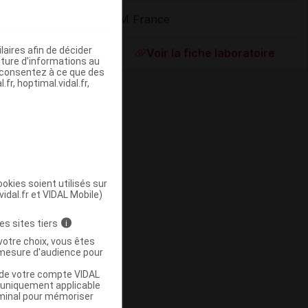
3M France
ommercialisé
aires afin de décider
Voir la fiche laboratoire
iture d’informations au
s consentez à ce que des
fr, hoptimal.vidal.fr,
okies soient utilisés sur
vidal.fr et VIDAL Mobile)
ommercialisé
es sites tiers
i
votre choix, vous êtes
mesure d'audience pour
u de votre compte VIDAL
a uniquement applicable
rminal pour mémoriser