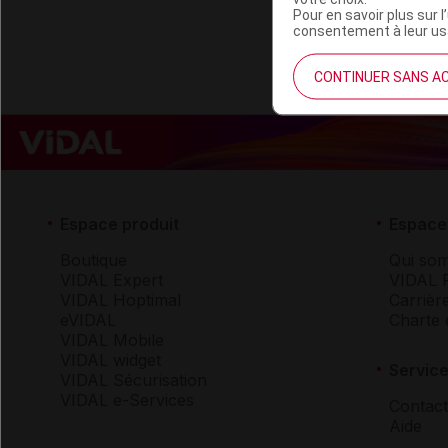
Pour en savoir plus sur l
consentement à leur usa
CONTINUER SANS A
Espace produit
Espace 
Boutique
Qui so
VIDAL Expert
VIDAL 
VIDAL Hoptimal
Carrièr
eVIDAL
Charte 
VIDAL Mobile
VIDAL widget
Service
VIDAL Sécurisation
VIDAL e-Services
Contact
Aide