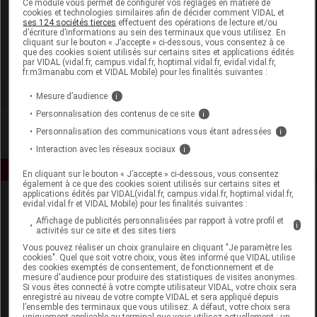
Ce module vous permet de configurer vos réglages en matière de
cookies et technologies similaires afin de décider comment VIDAL et
ses 124 sociétés tierces
effectuent des opérations de lecture et/ou
Kenvue France
d’écriture d’informations au sein des terminaux que vous utilisez. En
cliquant sur le bouton « J’accepte » ci-dessous, vous consentez à ce
que des cookies soient utilisés sur certains sites et applications édités
Voir la fiche laboratoire
par VIDAL (vidal.fr, campus.vidal.fr, hoptimal.vidal.fr, evidal.vidal.fr,
fr.m3manabu.com et VIDAL Mobile) pour les finalités suivantes :
Mesure d’audience
i
Personnalisation des contenus de ce site
i
Personnalisation des communications vous étant adressées
i
Interaction avec les réseaux sociaux
i
En cliquant sur le bouton « J’accepte » ci-dessous, vous consentez
également à ce que des cookies soient utilisés sur certains sites et
applications édités par VIDAL(vidal.fr, campus.vidal.fr, hoptimal.vidal.fr,
evidal.vidal.fr et VIDAL Mobile) pour les finalités suivantes :
Affichage de publicités personnalisées par rapport à votre profil et
i
activités sur ce site et des sites tiers
Vous pouvez réaliser un choix granulaire en cliquant "Je paramètre les
cookies". Quel que soit votre choix, vous êtes informé que VIDAL utilise
des cookies exemptés de consentement, de fonctionnement et de
Espace produit
mesure d'audience pour produire des statistiques de visites anonymes.
Si vous êtes connecté à votre compte utilisateur VIDAL, votre choix sera
enregistré au niveau de votre compte VIDAL et sera appliqué depuis
Boutique
l’ensemble des terminaux que vous utilisez. A défaut, votre choix sera
VIDAL Expert
uniquement applicable au terminal que vous utilisez actuellement : un