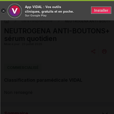
App VIDAL : Vos outils
Installer
×
cliniques, gratuits et en poche.
Sur Google Play
NEUTROGENA ANTI-BOUTONS+
DM & Parapharmacie
NEUTROGENA ANTI-BOUTONS+
sérum quotidien
Mise à jour : 23 juillet 2026
Copier l'url
COMMERCIALISÉ
Classification paramédicale VIDAL
Email
Non renseigné
Sommaire