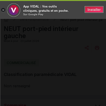
App VIDAL : Vos outils
Installer
×
cliniques, gratuits et en poche.
Sur Google Play
NEUT port-pied intérieur gau
DM & Parapharmacie
NEUT port-pied intérieur
gauche
Mise à jour : 23 juillet 2026
Copier l'url
COMMERCIALISÉ
Classification paramédicale VIDAL
Email
Non renseigné
Sommaire