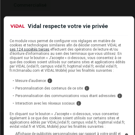
Commercialisé
Code 13
3401597727733
Vidal respecte votre vie privée
Labo. Distributeur
Neut
Remboursement
NR
Ce module vous permet de configurer vos réglages en matière de
cookies et technologies similaires afin de décider comment VIDAL et
ses 124 sociétés tierces
effectuent des opérations de lecture et/ou
d’écriture d’informations au sein des terminaux que vous utilisez. En
cliquant sur le bouton « J’accepte » ci-dessous, vous consentez à ce
que des cookies soient utilisés sur certains sites et applications édités
par VIDAL (vidal.fr, campus.vidal.fr, hoptimal.vidal.fr, evidal.vidal.fr,
fr.m3manabu.com et VIDAL Mobile) pour les finalités suivantes :
Laboratoire
Mesure d’audience
i
Personnalisation des contenus de ce site
i
Neut
Personnalisation des communications vous étant adressées
i
Interaction avec les réseaux sociaux
i
Voir la fiche laboratoire
En cliquant sur le bouton « J’accepte » ci-dessous, vous consentez
également à ce que des cookies soient utilisés sur certains sites et
applications édités par VIDAL(vidal.fr, campus.vidal.fr, hoptimal.vidal.fr,
evidal.vidal.fr et VIDAL Mobile) pour les finalités suivantes :
Affichage de publicités personnalisées par rapport à votre profil et