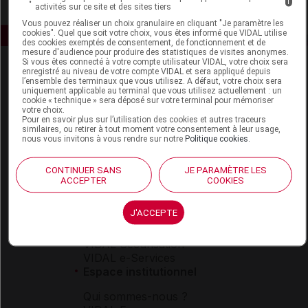
i
activités sur ce site et des sites tiers
Vous pouvez réaliser un choix granulaire en cliquant "Je paramètre les
cookies". Quel que soit votre choix, vous êtes informé que VIDAL utilise
des cookies exemptés de consentement, de fonctionnement et de
mesure d'audience pour produire des statistiques de visites anonymes.
Si vous êtes connecté à votre compte utilisateur VIDAL, votre choix sera
enregistré au niveau de votre compte VIDAL et sera appliqué depuis
l’ensemble des terminaux que vous utilisez. A défaut, votre choix sera
uniquement applicable au terminal que vous utilisez actuellement : un
cookie « technique » sera déposé sur votre terminal pour mémoriser
votre choix.
Pour en savoir plus sur l’utilisation des cookies et autres traceurs
similaires, ou retirer à tout moment votre consentement à leur usage,
Espace produit
nous vous invitons à vous rendre sur notre
Politique cookies
.
Boutique
CONTINUER SANS
JE PARAMÈTRE LES
VIDAL Expert
ACCEPTER
COOKIES
VIDAL Hoptimal
eVIDAL
J'ACCEPTE
VIDAL Mobile
VIDAL widget
VIDAL Sécurisation
VIDAL e-Services
Espace institutionnel
Qui sommes-nous ?