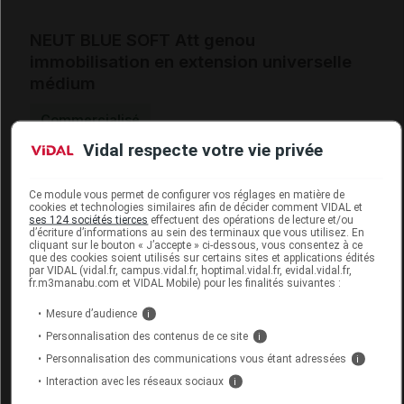
NEUT BLUE SOFT Att genou
immobilisation en extension universelle
médium
Commercialisé
Vidal respecte votre vie privée
Code ACL
4708865
Code 13
3401047088650
Ce module vous permet de configurer vos réglages en matière de
cookies et technologies similaires afin de décider comment VIDAL et
Labo. Distributeur
Neut
ses 124 sociétés tierces
effectuent des opérations de lecture et/ou
d’écriture d’informations au sein des terminaux que vous utilisez. En
cliquant sur le bouton « J’accepte » ci-dessous, vous consentez à ce
que des cookies soient utilisés sur certains sites et applications édités
par VIDAL (vidal.fr, campus.vidal.fr, hoptimal.vidal.fr, evidal.vidal.fr,
fr.m3manabu.com et VIDAL Mobile) pour les finalités suivantes :
Code
Code
Nature
Désignation
Mesure d’audience
i
LPPR
prestation
prestation
Personnalisation des contenus de ce site
i
Personnalisation des communications vous étant adressées
i
Interaction avec les réseaux sociaux
i
CORRECTION