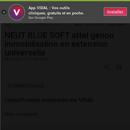
App VIDAL : Vos outils
Installer
×
cliniques, gratuits et en poche.
Sur Google Play
NEUT BLUE SOFT attel genou i
DM & Parapharmacie
NEUT BLUE SOFT attel genou
immobilisation en extension
universelle
Mise à jour : 23 juillet 2026
Copier l'url
COMMERCIALISÉ
Classification paramédicale VIDAL
Email
Non renseigné