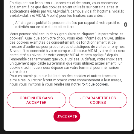
ORTHOPEDIQUE,
En cliquant sur le bouton « J’accepte » ci-dessous, vous consentez
également à ce que des cookies soient utilisés sur certains sites et
GENOU,
Orthèses
7179019
DVO
applications édités par VIDAL(vidal.fr, campus.vidal.fr, hoptimal.vidal.fr,
ATTELLE ET
diverses
evidal.vidal.fr et VIDAL Mobile) pour les finalités suivantes :
ORTHESE NON
Affichage de publicités personnalisées par rapport à votre profil et
i
activités sur ce site et des sites tiers
ARTICULEE,NEUT
Vous pouvez réaliser un choix granulaire en cliquant "Je paramètre les
cookies". Quel que soit votre choix, vous êtes informé que VIDAL utilise
des cookies exemptés de consentement, de fonctionnement et de
mesure d'audience pour produire des statistiques de visites anonymes.
Si vous êtes connecté à votre compte utilisateur VIDAL, votre choix sera
enregistré au niveau de votre compte VIDAL et sera appliqué depuis
l’ensemble des terminaux que vous utilisez. A défaut, votre choix sera
NEUT BLUE SOFT Att genou
uniquement applicable au terminal que vous utilisez actuellement : un
immobilisation en extension universelle
cookie « technique » sera déposé sur votre terminal pour mémoriser
votre choix.
small
Pour en savoir plus sur l’utilisation des cookies et autres traceurs
similaires, ou retirer à tout moment votre consentement à leur usage,
nous vous invitons à vous rendre sur notre
Politique cookies
.
Commercialisé
CONTINUER SANS
JE PARAMÈTRE LES
ACCEPTER
COOKIES
Code ACL
7968213
Code 13
3401079682130
J'ACCEPTE
Labo. Distributeur
Neut