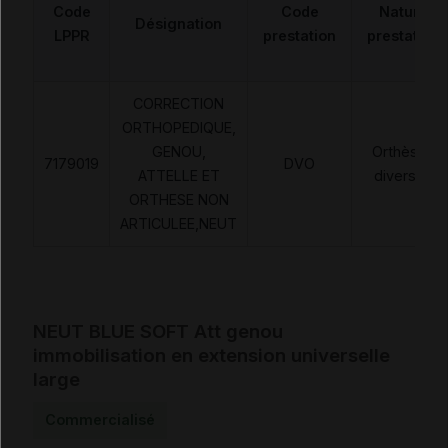
Code
Code
Nature
Désignation
LPPR
prestation
prestation
CORRECTION
ORTHOPEDIQUE,
GENOU,
Orthèses
7179019
DVO
ATTELLE ET
diverses
ORTHESE NON
ARTICULEE,NEUT
NEUT BLUE SOFT Att genou
immobilisation en extension universelle
large
Commercialisé