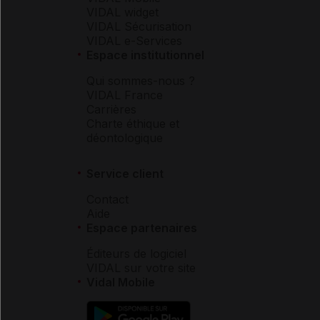
VIDAL widget
VIDAL Sécurisation
VIDAL e-Services
Espace institutionnel
Qui sommes-nous ?
VIDAL France
Carrières
Charte éthique et
déontologique
Service client
Contact
Aide
Espace partenaires
Éditeurs de logiciel
VIDAL sur votre site
Vidal Mobile