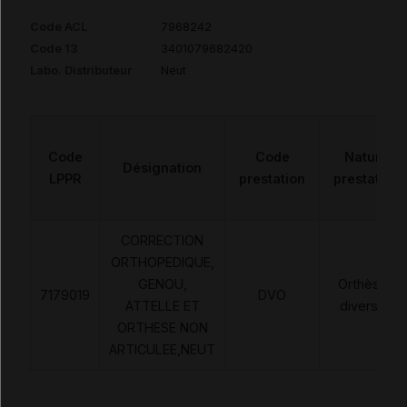
Code ACL
7968242
Code 13
3401079682420
Labo. Distributeur
Neut
Code
Code
Nature
Désignation
LPPR
prestation
prestation
CORRECTION
ORTHOPEDIQUE,
GENOU,
Orthèses
7179019
DVO
ATTELLE ET
diverses
ORTHESE NON
ARTICULEE,NEUT