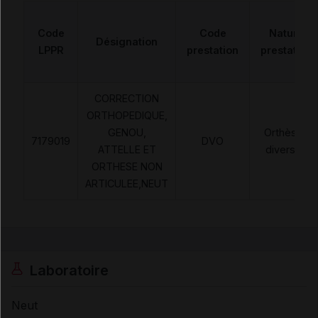
Code
Code
Nature
Désignation
LPPR
prestation
prestation
CORRECTION
ORTHOPEDIQUE,
GENOU,
Orthèses
7179019
DVO
ATTELLE ET
diverses
ORTHESE NON
ARTICULEE,NEUT
Laboratoire
Neut