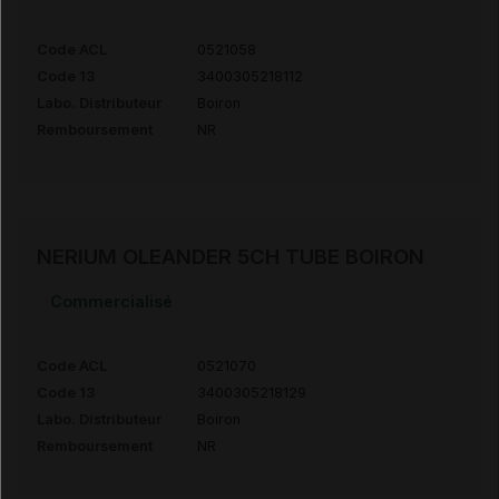
Code ACL
0521058
Code 13
3400305218112
Labo. Distributeur
Boiron
Remboursement
NR
NERIUM OLEANDER 5CH TUBE BOIRON
Commercialisé
Code ACL
0521070
Code 13
3400305218129
Labo. Distributeur
Boiron
Remboursement
NR