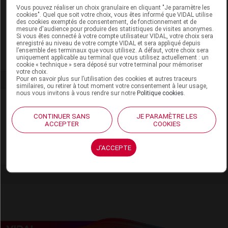
Code ACL
0521101
Vous pouvez réaliser un choix granulaire en cliquant "Je paramètre les
Code 13
3400305218167
cookies". Quel que soit votre choix, vous êtes informé que VIDAL utilise
des cookies exemptés de consentement, de fonctionnement et de
Labo. Distributeur
Boiron
mesure d'audience pour produire des statistiques de visites anonymes.
Si vous êtes connecté à votre compte utilisateur VIDAL, votre choix sera
Remboursement
NR
enregistré au niveau de votre compte VIDAL et sera appliqué depuis
l’ensemble des terminaux que vous utilisez. A défaut, votre choix sera
uniquement applicable au terminal que vous utilisez actuellement : un
cookie « technique » sera déposé sur votre terminal pour mémoriser
votre choix.
Pour en savoir plus sur l’utilisation des cookies et autres traceurs
similaires, ou retirer à tout moment votre consentement à leur usage,
nous vous invitons à vous rendre sur notre
Politique cookies
.
Laboratoire
CONTINUER SANS
JE PARAMÈTRE LES
ACCEPTER
COOKIES
Boiron
J'ACCEPTE
Voir la fiche laboratoire