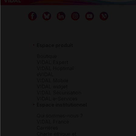
Espace produit
Boutique
VIDAL Expert
VIDAL Hoptimal
eVIDAL
VIDAL Mobile
VIDAL widget
VIDAL Sécurisation
VIDAL e-Services
Espace institutionnel
Qui sommes-nous ?
VIDAL France
Carrières
Charte éthique et