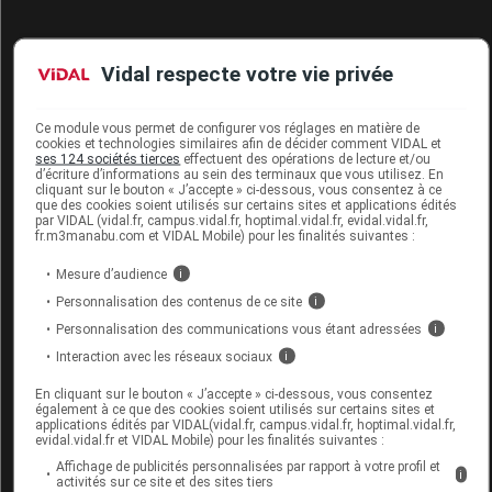
NERIUM OLEANDER 7CH TUBE BOIRON
Vidal respecte votre vie privée
Commercialisé
Ce module vous permet de configurer vos réglages en matière de
cookies et technologies similaires afin de décider comment VIDAL et
ses 124 sociétés tierces
effectuent des opérations de lecture et/ou
d’écriture d’informations au sein des terminaux que vous utilisez. En
Code ACL
0521093
cliquant sur le bouton « J’accepte » ci-dessous, vous consentez à ce
que des cookies soient utilisés sur certains sites et applications édités
Code 13
3400305218143
par VIDAL (vidal.fr, campus.vidal.fr, hoptimal.vidal.fr, evidal.vidal.fr,
Labo. Distributeur
Boiron
fr.m3manabu.com et VIDAL Mobile) pour les finalités suivantes :
Remboursement
NR
Mesure d’audience
i
Personnalisation des contenus de ce site
i
Personnalisation des communications vous étant adressées
i
Interaction avec les réseaux sociaux
i
NERIUM OLEANDER 9CH TUBE BOIRON
En cliquant sur le bouton « J’accepte » ci-dessous, vous consentez
également à ce que des cookies soient utilisés sur certains sites et
applications édités par VIDAL(vidal.fr, campus.vidal.fr, hoptimal.vidal.fr,
Commercialisé
evidal.vidal.fr et VIDAL Mobile) pour les finalités suivantes :
Affichage de publicités personnalisées par rapport à votre profil et
i
activités sur ce site et des sites tiers