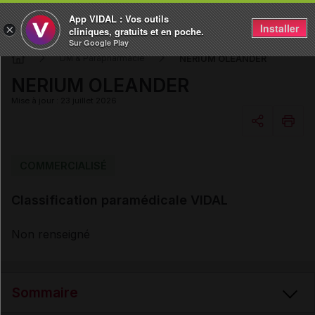
App VIDAL : Vos outils
Installer
×
cliniques, gratuits et en poche.
Sur Google Play
NERIUM OLEANDER
DM & Parapharmacie
NERIUM OLEANDER
Mise à jour : 23 juillet 2026
Copier l'url
COMMERCIALISÉ
Classification paramédicale VIDAL
Email
Non renseigné
Sommaire