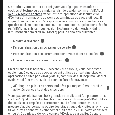
Labo. Distributeur
Nepenthes
Ce module vous permet de configurer vos réglages en matière de
cookies et technologies similaires afin de décider comment VIDAL et
ses 124 sociétés tierces
effectuent des opérations de lecture et/ou
d’écriture d’informations au sein des terminaux que vous utilisez. En
cliquant sur le bouton « J’accepte » ci-dessous, vous consentez à ce
que des cookies soient utilisés sur certains sites et applications édités
par VIDAL (vidal.fr, campus.vidal.fr, hoptimal.vidal.fr, evidal.vidal.fr,
Code
Code
Nature
Désignation
fr.m3manabu.com et VIDAL Mobile) pour les finalités suivantes :
LPPR
prestation
prestation
Mesure d’audience
i
Personnalisation des contenus de ce site
i
PANS., FIX.,
Personnalisation des communications vous étant adressées
i
SPARADRAP,
Interaction avec les réseaux sociaux
i
NON TISSE
En cliquant sur le bouton « J’accepte » ci-dessous, vous consentez
6385969
EXTENS. [5
PAN
pansements
également à ce que des cookies soient utilisés sur certains sites et
applications édités par VIDAL(vidal.fr, campus.vidal.fr, hoptimal.vidal.fr,
000 - 10
evidal.vidal.fr et VIDAL Mobile) pour les finalités suivantes :
000CM2[,NEP
Affichage de publicités personnalisées par rapport à votre profil et
i
DEVELOP
activités sur ce site et des sites tiers
Vous pouvez réaliser un choix granulaire en cliquant "Je paramètre les
cookies". Quel que soit votre choix, vous êtes informé que VIDAL utilise
des cookies exemptés de consentement, de fonctionnement et de
mesure d'audience pour produire des statistiques de visites anonymes.
Si vous êtes connecté à votre compte utilisateur VIDAL, votre choix sera
enregistré au niveau de votre compte VIDAL et sera appliqué depuis