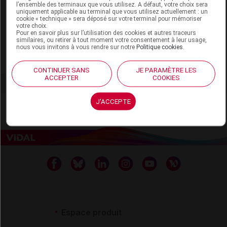
l’ensemble des terminaux que vous utilisez. A défaut, votre choix sera
Laboratoire
uniquement applicable au terminal que vous utilisez actuellement : un
cookie « technique » sera déposé sur votre terminal pour mémoriser
votre choix.
Pour en savoir plus sur l’utilisation des cookies et autres traceurs
Nepenthes
similaires, ou retirer à tout moment votre consentement à leur usage,
nous vous invitons à vous rendre sur notre
Politique cookies
.
Voir la fiche laboratoire
CONTINUER SANS
JE PARAMÈTRE LES
ACCEPTER
COOKIES
J'ACCEPTE
Espace produit