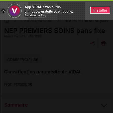
App VIDAL : Vos outils
Installer
×
cliniques, gratuits et en poche.
Sur Google Play
NEP PREMIERS SOINS pans fix
DM & Parapharmacie
NEP PREMIERS SOINS pans fixe
Mise à jour : 23 juillet 2026
Copier l'url
COMMERCIALISÉ
Classification paramédicale VIDAL
Email
Non renseigné
Sommaire