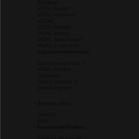
Boutique
VIDAL Expert
VIDAL Hoptimal
eVIDAL
VIDAL Mobile
VIDAL widget
VIDAL Sécurisation
VIDAL e-Services
Espace institutionnel
Qui sommes-nous ?
VIDAL France
Carrières
Charte éthique et
déontologique
Service client
Contact
Aide
Espace partenaires
Éditeurs de logiciel