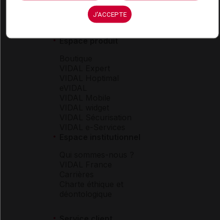
J'ACCEPTE
Espace produit
Boutique
VIDAL Expert
VIDAL Hoptimal
eVIDAL
VIDAL Mobile
VIDAL widget
VIDAL Sécurisation
VIDAL e-Services
Espace institutionnel
Qui sommes-nous ?
VIDAL France
Carrières
Charte éthique et
déontologique
Service client