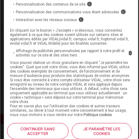
Remboursement
NR
Personnalisation des contenus de ce site
i
Personnalisation des communications vous étant adressées
i
Interaction avec les réseaux sociaux
i
En cliquant sur le bouton « J’accepte » ci-dessous, vous consentez
également à ce que des cookies soient utilisés sur certains sites et
applications édités par VIDAL(vidal.fr, campus.vidal.fr, hoptimal.vidal.fr,
Laboratoire
evidal.vidal.fr et VIDAL Mobile) pour les finalités suivantes :
Affichage de publicités personnalisées par rapport à votre profil et
i
activités sur ce site et des sites tiers
Nepenthes
Vous pouvez réaliser un choix granulaire en cliquant "Je paramètre les
cookies". Quel que soit votre choix, vous êtes informé que VIDAL utilise
des cookies exemptés de consentement, de fonctionnement et de
Voir la fiche laboratoire
mesure d'audience pour produire des statistiques de visites anonymes.
Si vous êtes connecté à votre compte utilisateur VIDAL, votre choix sera
enregistré au niveau de votre compte VIDAL et sera appliqué depuis
l’ensemble des terminaux que vous utilisez. A défaut, votre choix sera
uniquement applicable au terminal que vous utilisez actuellement : un
cookie « technique » sera déposé sur votre terminal pour mémoriser
votre choix.
Pour en savoir plus sur l’utilisation des cookies et autres traceurs
similaires, ou retirer à tout moment votre consentement à leur usage,
nous vous invitons à vous rendre sur notre
Politique cookies
.
CONTINUER SANS
JE PARAMÈTRE LES
ACCEPTER
COOKIES