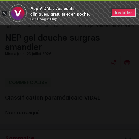
App VIDAL : Vos outils
Installer
×
cliniques, gratuits et en poche.
Sur Google Play
NEP gel douche surgras aman
DM & Parapharmacie
NEP gel douche surgras
amandier
Mise à jour : 23 juillet 2026
Copier l'url
COMMERCIALISÉ
Classification paramédicale VIDAL
Email
Non renseigné
Sommaire