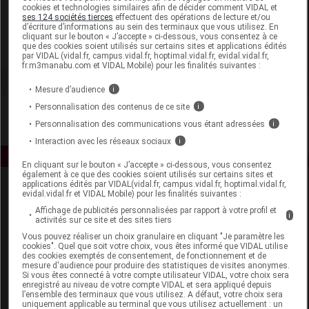
cookies et technologies similaires afin de décider comment VIDAL et
Nepenthes
ses 124 sociétés tierces
effectuent des opérations de lecture et/ou
d’écriture d’informations au sein des terminaux que vous utilisez. En
cliquant sur le bouton « J’accepte » ci-dessous, vous consentez à ce
que des cookies soient utilisés sur certains sites et applications édités
Voir la fiche laboratoire
par VIDAL (vidal.fr, campus.vidal.fr, hoptimal.vidal.fr, evidal.vidal.fr,
fr.m3manabu.com et VIDAL Mobile) pour les finalités suivantes :
Mesure d’audience
i
Personnalisation des contenus de ce site
i
Personnalisation des communications vous étant adressées
i
Interaction avec les réseaux sociaux
i
En cliquant sur le bouton « J’accepte » ci-dessous, vous consentez
également à ce que des cookies soient utilisés sur certains sites et
applications édités par VIDAL(vidal.fr, campus.vidal.fr, hoptimal.vidal.fr,
evidal.vidal.fr et VIDAL Mobile) pour les finalités suivantes :
Affichage de publicités personnalisées par rapport à votre profil et
i
activités sur ce site et des sites tiers
Vous pouvez réaliser un choix granulaire en cliquant "Je paramètre les
cookies". Quel que soit votre choix, vous êtes informé que VIDAL utilise
des cookies exemptés de consentement, de fonctionnement et de
Espace produit
mesure d'audience pour produire des statistiques de visites anonymes.
Si vous êtes connecté à votre compte utilisateur VIDAL, votre choix sera
Boutique
enregistré au niveau de votre compte VIDAL et sera appliqué depuis
l’ensemble des terminaux que vous utilisez. A défaut, votre choix sera
VIDAL Expert
uniquement applicable au terminal que vous utilisez actuellement : un