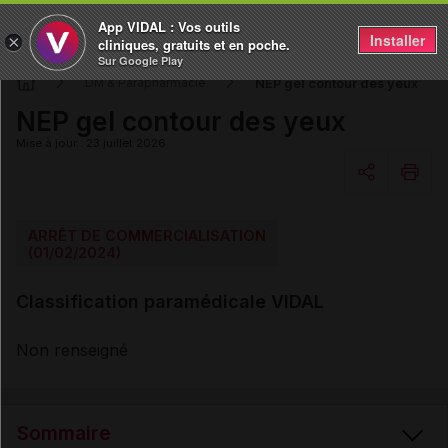
App VIDAL : Vos outils
Installer
×
cliniques, gratuits et en poche.
Sur Google Play
NEP gel contour des yeux
DM & Parapharmacie
NEP gel contour des yeux
Mise à jour : 23 juillet 2026
Copier l'url
ARRÊT DE COMMERCIALISATION
(01/02/2024)
Email
Classification paramédicale VIDAL
Non renseigné
Sommaire