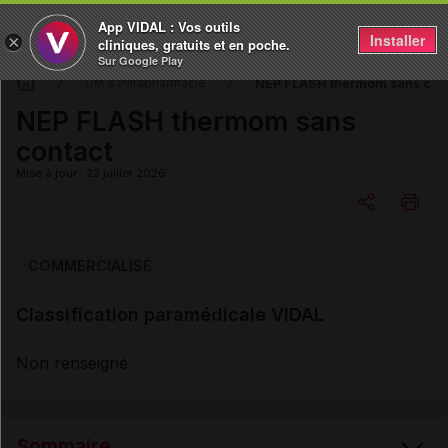
App VIDAL : Vos outils
Installer
×
cliniques, gratuits et en poche.
Sur Google Play
NEP FLASH thermom sans con
DM & Parapharmacie
NEP FLASH thermom sans
contact
Mise à jour : 23 juillet 2026
Copier l'url
COMMERCIALISÉ
Classification paramédicale VIDAL
Email
Non renseigné
Sommaire