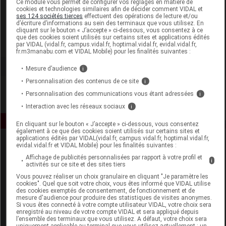
Ce module vous permet de configurer vos réglages en matière de
cookies et technologies similaires afin de décider comment VIDAL et
ses 124 sociétés tierces
effectuent des opérations de lecture et/ou
Nepenthes
d’écriture d’informations au sein des terminaux que vous utilisez. En
cliquant sur le bouton « J’accepte » ci-dessous, vous consentez à ce
que des cookies soient utilisés sur certains sites et applications édités
Voir la fiche laboratoire
par VIDAL (vidal.fr, campus.vidal.fr, hoptimal.vidal.fr, evidal.vidal.fr,
fr.m3manabu.com et VIDAL Mobile) pour les finalités suivantes :
Mesure d’audience
i
Personnalisation des contenus de ce site
i
Personnalisation des communications vous étant adressées
i
Interaction avec les réseaux sociaux
i
En cliquant sur le bouton « J’accepte » ci-dessous, vous consentez
également à ce que des cookies soient utilisés sur certains sites et
applications édités par VIDAL(vidal.fr, campus.vidal.fr, hoptimal.vidal.fr,
evidal.vidal.fr et VIDAL Mobile) pour les finalités suivantes :
Affichage de publicités personnalisées par rapport à votre profil et
i
activités sur ce site et des sites tiers
Vous pouvez réaliser un choix granulaire en cliquant "Je paramètre les
cookies". Quel que soit votre choix, vous êtes informé que VIDAL utilise
des cookies exemptés de consentement, de fonctionnement et de
Espace produit
mesure d'audience pour produire des statistiques de visites anonymes.
Si vous êtes connecté à votre compte utilisateur VIDAL, votre choix sera
enregistré au niveau de votre compte VIDAL et sera appliqué depuis
Boutique
l’ensemble des terminaux que vous utilisez. A défaut, votre choix sera
VIDAL Expert
uniquement applicable au terminal que vous utilisez actuellement : un