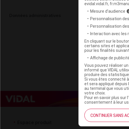
evidal.vidal.fr, fr.m3man
Mesure d’audience
NEP EAU OX
Données administratives
Personnalisation des
Personnalisation de
Code ACL
Interaction avec les
Code 13
En cliquant sur le bout
certains sites et applica
Labo. Distributeu
pour les finalités suivan
Remboursement
Affichage de publicité
Vous pouvez réaliser un 
informé que VIDAL util
produire des statistiqu
Si vous êtes connecté à
et sera appliqué depuis 
au terminal que vous ut
votre choix.
Pour en savoir plus sur l
consentement à leur usa
CONTINUER SANS A
Espace produit
Espace 