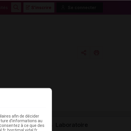
ités
S'inscrire
Se connecter
Rechercher
Copier l'url
Email
aires afin de décider
iture d’informations au
Laboratoire
s consentez à ce que des
fr, hoptimal.vidal.fr,