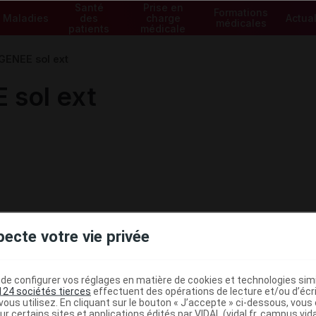
Santé
Prise en
Formations
Maladies
des
charge
Actual
médicales
patients
médicale
ENEE sol ext
sol ext
pecte votre vie privée
e configurer vos réglages en matière de cookies et technologies simil
124 sociétés tierces
effectuent des opérations de lecture et/ou d’écr
ministratives
ous utilisez. En cliquant sur le bouton « J’accepte » ci-dessous, vou
ur certains sites et applications édités par VIDAL (vidal.fr, campus.vidal.