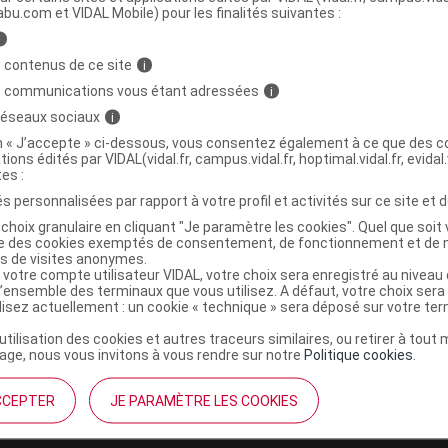
abu.com et VIDAL Mobile) pour les finalités suivantes :
i
YGENEE S ext Fl/250ml
C
 contenus de ce site
i
s communications vous étant adressées
i
6214624
 réseaux sociaux
i
3401562146248
on « J’accepte » ci-dessous, vous consentez également à ce que des co
tions édités par VIDAL(vidal.fr, campus.vidal.fr, hoptimal.vidal.fr, evidal.
r
Nepenthes
tes :
NR
s personnalisées par rapport à votre profil et activités sur ce site et d
choix granulaire en cliquant "Je paramètre les cookies". Quel que soit 
ise des cookies exemptés de consentement, de fonctionnement et de 
es de visites anonymes.
 votre compte utilisateur VIDAL, votre choix sera enregistré au nivea
l’ensemble des terminaux que vous utilisez. A défaut, votre choix ser
ilisez actuellement : un cookie « technique » sera déposé sur votre te
’utilisation des cookies et autres traceurs similaires, ou retirer à tou
ge, nous vous invitons à vous rendre sur notre
Politique cookies
.
CCEPTER
JE PARAMÈTRE LES COOKIES
institutionnel
Espace pa