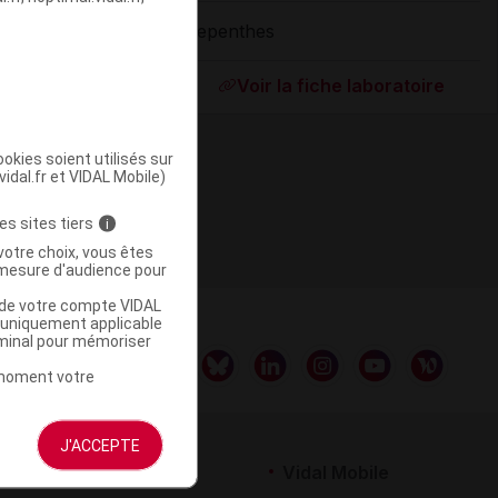
Nepenthes
ommercialisé
Voir la fiche laboratoire
okies soient utilisés sur
vidal.fr et VIDAL Mobile)
es sites tiers
i
votre choix, vous êtes
mesure d'audience pour
u de votre compte VIDAL
a uniquement applicable
rminal pour mémoriser
t moment votre
J'ACCEPTE
rtenaires
Vidal Mobile