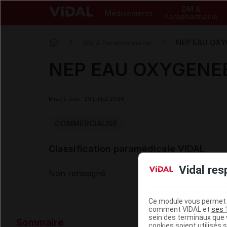
DM &
Médicaments
Parapharmacie
NEP EAU OXYG
DM & Parapharmacie
NEP EAU OXYGENEE 
Mise à jour : 23 juillet 2026
COMMERCIALISÉ
Classification paramédicale VIDAL
Vidal res
Non renseigné
Ce module vous permet d
comment VIDAL et
ses 
Données ad
sein des terminaux que v
Sommaire
cookies soient utilisés s